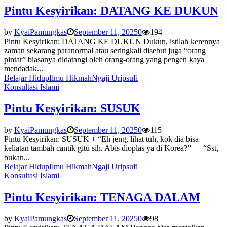
Pintu Kesyirikan: DATANG KE DUKUN
by
KyaiPamungkas
September 11, 2025
0
194
Pintu Kesyirikan: DATANG KE DUKUN Dukun, istilah kerennya
zaman sekarang paranormal atau seringkali disebut juga “orang
pintar” biasanya didatangi oleh orang-orang yang pengen kaya
mendadak...
Belajar Hidup
Ilmu Hikmah
Ngaji Urip
sufi
Konsultasi Islami
Pintu Kesyirikan: SUSUK
by
KyaiPamungkas
September 11, 2025
0
115
Pintu Kesyirikan: SUSUK + “Eh jeng, lihat tuh, kok dia bisa
keliatan tambah cantik gitu sih. Abis dioplas ya di Korea?” – “Sst,
bukan...
Belajar Hidup
Ilmu Hikmah
Ngaji Urip
sufi
Konsultasi Islami
Pintu Kesyirikan: TENAGA DALAM
by
KyaiPamungkas
September 11, 2025
0
98