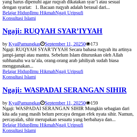
yang harus dipenuhi agar ruqyah dikatakan syar’i atau sesuai
dengan syariat: 1. Bacaan ruqyah adalah berasal dari...
Belajar Hidup
Ilmu Hikmah
Ngaji Urip
sufi
Konsultasi Islami
Ngaji: RUQYAH SYAR’IYYAH
by
KyaiPamungkas
September 11, 2025
0
173
Ngaji: RUQYAH SYAR’IYYAH Secara bahasa ruqyah itu artinya
jampi-jampi atau mantra. Sebelum Islam diturunkan oleh Allah
subhanahu wa ta’ala, orang-orang arab jahiliyah sudah biasa
menggunakan...
Belajar Hidup
Ilmu Hikmah
Ngaji Urip
sufi
Konsultasi Islami
Ngaji: WASPADAI SERANGAN SIHIR
by
KyaiPamungkas
September 11, 2025
0
159
Ngaji: WASPADAI SERANGAN SIHIR Mungkin sebagian dari
kita ada yang masih belum percaya dengan efek nyata sihir. Namun,
percayalah, sihir merupakan sesuatu yang berbahaya dan...
Belajar Hidup
Ilmu Hikmah
Ngaji Urip
sufi
Konsultasi Islami