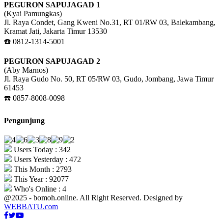
PEGURON SAPUJAGAD 1
(Kyai Pamungkas)
Jl. Raya Condet, Gang Kweni No.31, RT 01/RW 03, Balekambang,
Kramat Jati, Jakarta Timur 13530
☎️ 0812-1314-5001
PEGURON SAPUJAGAD 2
(Aby Marnos)
Jl. Raya Gudo No. 50, RT 05/RW 03, Gudo, Jombang, Jawa Timur
61453
☎️ 0857-8008-0098
Pengunjung
Users Today : 342
Users Yesterday : 472
This Month : 2793
This Year : 92077
Who's Online : 4
@2025 - bomoh.online. All Right Reserved. Designed by
WEBBATU.com
Facebook
Twitter
Youtube