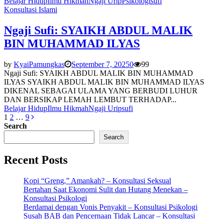
Belajar Hidup
Ilmu Hikmah
Ngaji Urip
Psikologi
sufi
Konsultasi Islami
Ngaji Sufi: SYAIKH ABDUL MALIK
BIN MUHAMMAD ILYAS
by
KyaiPamungkas
September 7, 2025
0
99
Ngaji Sufi: SYAIKH ABDUL MALIK BIN MUHAMMAD
ILYAS SYAIKH ABDUL MALIK BIN MUHAMMAD ILYAS
DIKENAL SEBAGAI ULAMA YANG BERBUDI LUHUR
DAN BERSIKAP LEMAH LEMBUT TERHADAP...
Belajar Hidup
Ilmu Hikmah
Ngaji Urip
sufi
Posts
1
2
…
9
Search
pagination
Search
Recent Posts
Kopi “Greng,” Amankah? – Konsultasi Seksual
Bertahan Saat Ekonomi Sulit dan Hutang Menekan –
Konsultasi Psikologi
Berdamai dengan Vonis Penyakit – Konsultasi Psikologi
Susah BAB dan Pencernaan Tidak Lancar – Konsultasi