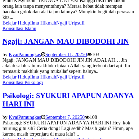
Pintu Kesyirikan: TENAGA DALAM Bangga bisa mentalkan
orang lain tanpa menyentuhnya? Merasa hebat tidak mempan
bacokan golok dan alat tajam lainnya? Mungkin begitulah perasaan
kita...
Belajar Hidup
Ilmu Hikmah
Ngaji Urip
sufi
Konsultasi Islami
Ngaji: JANGAN MAU DIBODOHI JIN
by
KyaiPamungkas
September 11, 2025
0
103
Ngaji: JANGAN MAU DIBODOHI JIN JIN ADALAH… Jin
adalah salah satu makhluk ciptaan Allah yang terbuat dari api. Jin
termasuk makhluk yang mukallaf seperti halnya...
Belajar Hidup
Ilmu Hikmah
Ngaji Urip
sufi
Konsultasi Psikologi
Psikologi: SYUKURI APAPUN ADANYA
HARI INI
by
KyaiPamungkas
September 7, 2025
0
108
Psikologi: SYUKURI APAPUN ADANYA HARI INI Hey, kok
murung gitu sih? Ceria dong! Lagi sedih? Masih galau? Hmm, apa
karena masih terpenjara di masa lalu?...