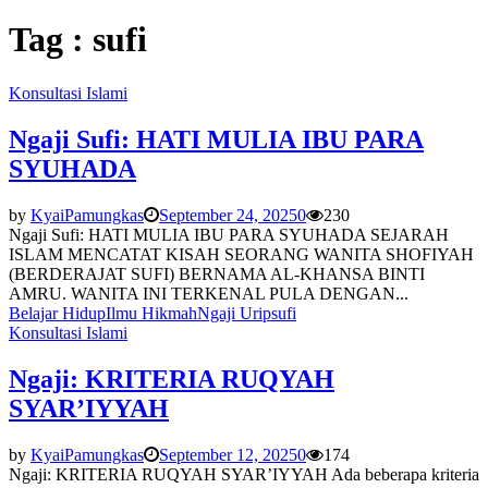
Tag : sufi
Konsultasi Islami
Ngaji Sufi: HATI MULIA IBU PARA
SYUHADA
by
KyaiPamungkas
September 24, 2025
0
230
Ngaji Sufi: HATI MULIA IBU PARA SYUHADA SEJARAH
ISLAM MENCATAT KISAH SEORANG WANITA SHOFIYAH
(BERDERAJAT SUFI) BERNAMA AL-KHANSA BINTI
AMRU. WANITA INI TERKENAL PULA DENGAN...
Belajar Hidup
Ilmu Hikmah
Ngaji Urip
sufi
Konsultasi Islami
Ngaji: KRITERIA RUQYAH
SYAR’IYYAH
by
KyaiPamungkas
September 12, 2025
0
174
Ngaji: KRITERIA RUQYAH SYAR’IYYAH Ada beberapa kriteria