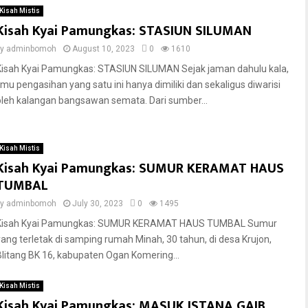
Kisah Mistis
Kisah Kyai Pamungkas: STASIUN SILUMAN
by
adminbomoh
August 10, 2023
0
1610
Kisah Kyai Pamungkas: STASIUN SILUMAN Sejak jaman dahulu kala,
ilmu pengasihan yang satu ini hanya dimiliki dan sekaligus diwarisi
oleh kalangan bangsawan semata. Dari sumber...
Kisah Mistis
Kisah Kyai Pamungkas: SUMUR KERAMAT HAUS
TUMBAL
by
adminbomoh
July 30, 2023
0
1495
Kisah Kyai Pamungkas: SUMUR KERAMAT HAUS TUMBAL Sumur
yang terletak di samping rumah Minah, 30 tahun, di desa Krujon,
Blitang BK 16, kabupaten Ogan Komering...
Kisah Mistis
Kisah Kyai Pamungkas: MASUK ISTANA GAIB