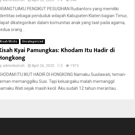
by
adminbomoh
April 30, 2020
0
540
ORANGTUAKU PENGIKUT PESUGIHAN Rudiantoro yang memiliki
identitas sebagai penduduk wilayah Kabupaten Klaten bagian Timur,
dapat dikategorikan dalam komunitas anak yang taat pada agama,
kedua orang...
Kisah Mistis
Uncategorized
Kisah Kyai Pamungkas: Khodam Itu Hadir di
Hongkong
by
adminbomoh
April 26, 2020
0
1973
KHODAM ITU IKUT HADIR DI HONGKONG Namaku Susilawati, teman-
teman memanggilku Susi. Tapi keluargaku malah memanggil
namaku Wati sejak masih kecil. Aku sudah 12 tahun merantau...