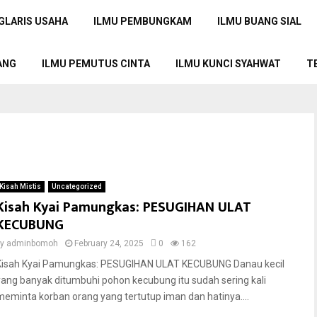
GLARIS USAHA
ILMU PEMBUNGKAM
ILMU BUANG SIAL
ANG
ILMU PEMUTUS CINTA
ILMU KUNCI SYAHWAT
T
Kisah Mistis
Uncategorized
Kisah Kyai Pamungkas: PESUGIHAN ULAT
KECUBUNG
by
adminbomoh
February 24, 2025
0
162
Kisah Kyai Pamungkas: PESUGIHAN ULAT KECUBUNG Danau kecil
yang banyak ditumbuhi pohon kecubung itu sudah sering kali
meminta korban orang yang tertutup iman dan hatinya....