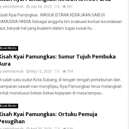
by
adminbomoh
July 28, 2023
0
391
Kisah Kyai Pamjngkas: MASUK ISTANA KERAJAAN GAIB DI
SAMUDRA HINDIA Sebagai anggota tim evakuasi korban kecelakaan
laut, banyak hal yang kualami dalam tugas sosial itu....
Kisah Mistis
Kisah Kyai Pamungkas: Sumur Tujuh Pembuka
Aura
by
adminbomoh
May 12, 2020
0
754
Di salah satu sudut Kota Subang, di tengah-tengah perkebunan dan
hamparan sawah nan menghijau, Kyai Pamungkas terus melangkah
untuk menelusuri bekas-bekas kejayaan di masa lampau...
Kisah Mistis
Kisah Kyai Pamungkas: Ortuku Pemuja
Pesugihan