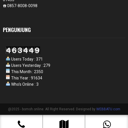
☎️ 0857-8008-0098
PENGUNJUNG
Users Today : 371
Users Yesterday : 279
This Month : 2350
This Year : 91634
Who's Online : 3
@2025 - bomoh.online. All Right Reserved. Designed by
WEBBATU.com