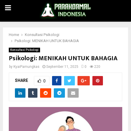
PRIMARY
MENU
Home
Konsultasi Psikologi
Psikologi: MENIKAH UNTUK BAHAGIA
Konsultasi Psikologi
Psikologi: MENIKAH UNTUK BAHAGIA
by
KyaiPamungkas
September 11, 2025
0
220
SHARE
0