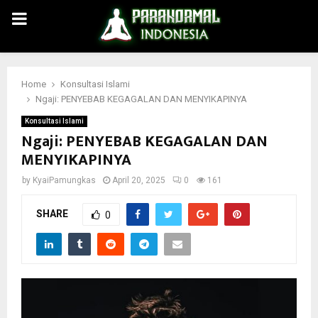
PRIMARY
MENU
Home
Konsultasi Islami
Ngaji: PENYEBAB KEGAGALAN DAN MENYIKAPINYA
Konsultasi Islami
Ngaji: PENYEBAB KEGAGALAN DAN
MENYIKAPINYA
by
KyaiPamungkas
April 20, 2025
0
161
SHARE
0