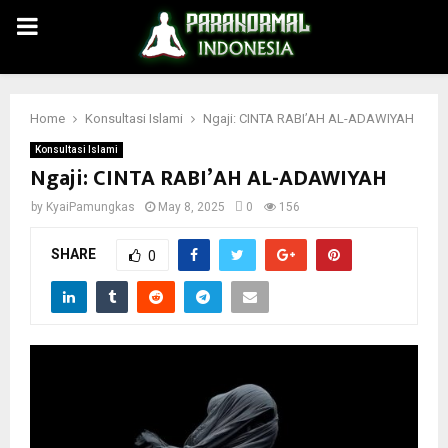
PRIMARY
MENU
Home
Konsultasi Islami
Ngaji: CINTA RABI’AH AL-ADAWIYAH
Konsultasi Islami
Ngaji: CINTA RABI’AH AL-ADAWIYAH
by
KyaiPamungkas
May 8, 2025
0
156
SHARE
0