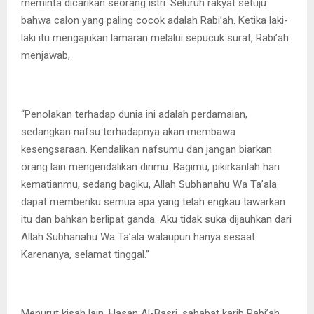
meminta dicarikan seorang istri. Seluruh rakyat setuju
bahwa calon yang paling cocok adalah Rabi’ah. Ketika laki-
laki itu mengajukan lamaran melalui sepucuk surat, Rabi’ah
menjawab,
“Penolakan terhadap dunia ini adalah perdamaian,
sedangkan nafsu terhadapnya akan membawa
kesengsaraan. Kendalikan nafsumu dan jangan biarkan
orang lain mengendalikan dirimu. Bagimu, pikirkanlah hari
kematianmu, sedang bagiku, Allah Subhanahu Wa Ta’ala
dapat memberiku semua apa yang telah engkau tawarkan
itu dan bahkan berlipat ganda. Aku tidak suka dijauhkan dari
Allah Subhanahu Wa Ta’ala walaupun hanya sesaat.
Karenanya, selamat tinggal.”
Menurut kisah lain, Hasan Al-Basri, sahabat karib Rabi’ah,