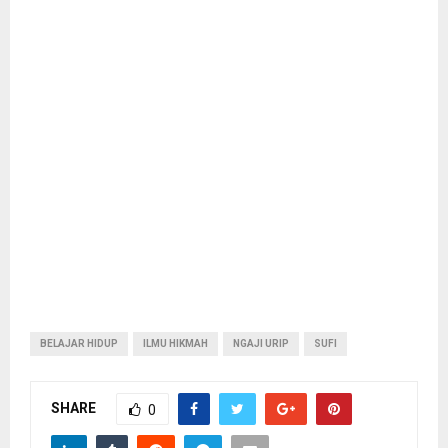
BELAJAR HIDUP
ILMU HIKMAH
NGAJI URIP
SUFI
SHARE
0