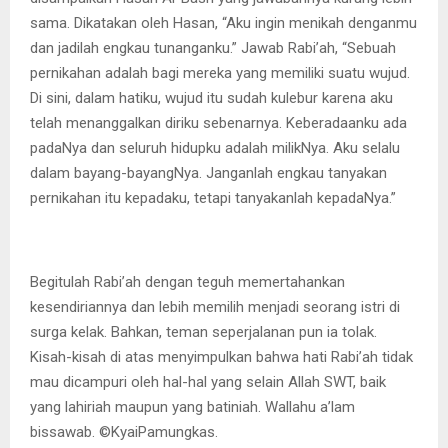
sama. Dikatakan oleh Hasan, “Aku ingin menikah denganmu
dan jadilah engkau tunanganku.” Jawab Rabi’ah, “Sebuah
pernikahan adalah bagi mereka yang memiliki suatu wujud.
Di sini, dalam hatiku, wujud itu sudah kulebur karena aku
telah menanggalkan diriku sebenarnya. Keberadaanku ada
padaNya dan seluruh hidupku adalah milikNya. Aku selalu
dalam bayang-bayangNya. Janganlah engkau tanyakan
pernikahan itu kepadaku, tetapi tanyakanlah kepadaNya.”
Begitulah Rabi’ah dengan teguh memertahankan
kesendiriannya dan lebih memilih menjadi seorang istri di
surga kelak. Bahkan, teman seperjalanan pun ia tolak.
Kisah-kisah di atas menyimpulkan bahwa hati Rabi’ah tidak
mau dicampuri oleh hal-hal yang selain Allah SWT, baik
yang lahiriah maupun yang batiniah. Wallahu a’lam
bissawab. ©️KyaiPamungkas.