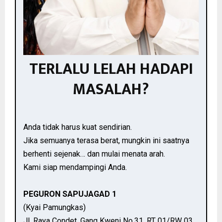
TERLALU LELAH HADAPI
MASALAH?
Anda tidak harus kuat sendirian.
Jika semuanya terasa berat, mungkin ini saatnya
berhenti sejenak… dan mulai menata arah.
Kami siap mendampingi Anda.
PEGURON SAPUJAGAD 1
(Kyai Pamungkas)
Jl. Raya Condet, Gang Kweni No.31, RT 01/RW 03,