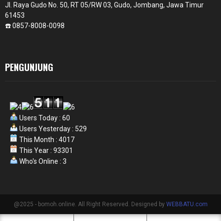
Jl. Raya Gudo No. 50, RT 05/RW 03, Gudo, Jombang, Jawa Timur
61453
☎️ 0857-8008-0098
PENGUNJUNG
Users Today : 60
Users Yesterday : 529
This Month : 4017
This Year : 93301
Who's Online : 3
@2025 - bomoh.online. All Right Reserved. Designed by
WEBBATU.com