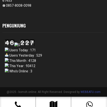
61453
☎️ 0857-8008-0098
PENGUNJUNG
Users Today : 171
Users Yesterday : 529
This Month : 4128
This Year : 93412
Who's Online : 3
@2025 - bomoh.online. All Right Reserved. Designed by
WEBBATU.com