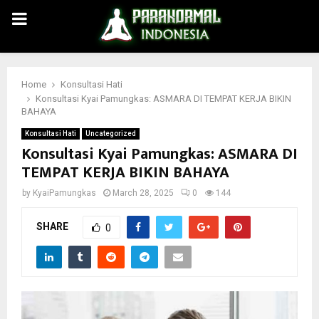
PRIMARY
MENU
Home
Konsultasi Hati
Konsultasi Kyai Pamungkas: ASMARA DI TEMPAT KERJA BIKIN
BAHAYA
Konsultasi Hati
Uncategorized
Konsultasi Kyai Pamungkas: ASMARA DI
TEMPAT KERJA BIKIN BAHAYA
by
KyaiPamungkas
March 28, 2025
0
144
SHARE
0