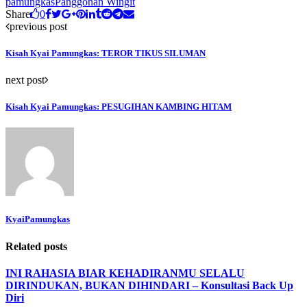
pamungkas
Panggonan Wingit
Share
0
previous post
Kisah Kyai Pamungkas: TEROR TIKUS SILUMAN
next post
Kisah Kyai Pamungkas: PESUGIHAN KAMBING HITAM
KyaiPamungkas
Related posts
INI RAHASIA BIAR KEHADIRANMU SELALU
DIRINDUKAN, BUKAN DIHINDARI – Konsultasi Back Up
Diri