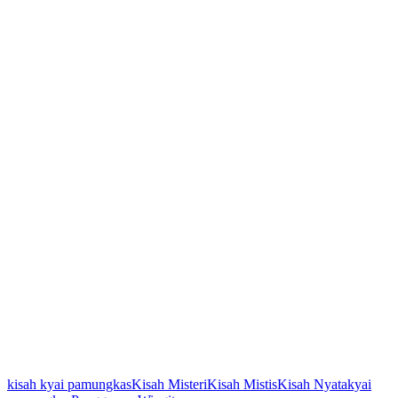
kisah kyai pamungkas
Kisah Misteri
Kisah Mistis
Kisah Nyata
kyai