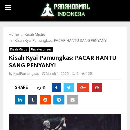
PRIMARY
MENU
Home
Kisah Mistis
Kisah Kyai Pamungkas: PACAR HANTU SANG PENYANYI
Kisah Mistis
Uncategorized
Kisah Kyai Pamungkas: PACAR HANTU
SANG PENYANYI
by
KyaiPamungkas
March 1, 2025
0
125
SHARE
0