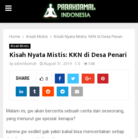
PRIMARY
MENU
Home
Kisah Mistis
Kisah Nyata Mistis: KKN di Desa Penari
Kisah Mistis
Kisah Nyata Mistis: KKN di Desa Penari
by
adminbomoh
August 31, 2019
0
548
SHARE
0
Malam ini, gw akan bercerita sebuah cerita dari seseorang,
yang menurut gw spesial. kenapa?
karena gw sedikit gak yakin bakal bisa menceritakan setiap