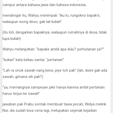
campur antara bahasa jawa dan bahasa indonesia,
mendengar itu, Wahyu menimpali. “iku lo, rungokno bapak’e,
walaupun wong deso, gak lali kuliah”
(itu loh, dengarkan bapaknya, walaupun rumahnya di desa, tidak
lupa kuliah)
Wahyu melanjutkan. “bapake ambil apa dulu? perhutanan ya?”
“bukan” kata beliau santai. “pertanian”
“Lah ra onok sawah nang kene, piye toh pak” (lah, disini gak ada
sawah, gimana sih pak?)
“ya, memangnya sampeyan pikir hanya karena ambil pertanian
harus terjun ke sawah”
jawaban pak Prabu sontak membuat tawa pecah, Widya melirik
Nur, dia sudah bisa ceria lagi, melupakan sejenak kejadian