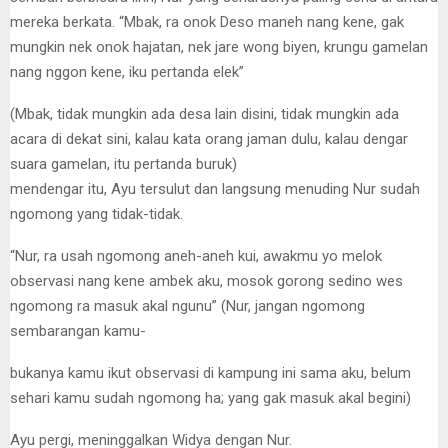
mereka berkata. “Mbak, ra onok Deso maneh nang kene, gak
mungkin nek onok hajatan, nek jare wong biyen, krungu gamelan
nang nggon kene, iku pertanda elek”
(Mbak, tidak mungkin ada desa lain disini, tidak mungkin ada
acara di dekat sini, kalau kata orang jaman dulu, kalau dengar
suara gamelan, itu pertanda buruk)
mendengar itu, Ayu tersulut dan langsung menuding Nur sudah
ngomong yang tidak-tidak.
“Nur, ra usah ngomong aneh-aneh kui, awakmu yo melok
observasi nang kene ambek aku, mosok gorong sedino wes
ngomong ra masuk akal ngunu” (Nur, jangan ngomong
sembarangan kamu-
bukanya kamu ikut observasi di kampung ini sama aku, belum
sehari kamu sudah ngomong ha; yang gak masuk akal begini)
Ayu pergi, meninggalkan Widya dengan Nur.