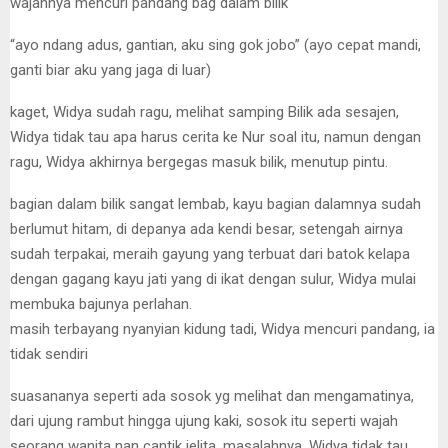
wajahnya mencuri pandang bag dalam bilik
“ayo ndang adus, gantian, aku sing gok jobo” (ayo cepat mandi,
ganti biar aku yang jaga di luar)
kaget, Widya sudah ragu, melihat samping Bilik ada sesajen,
Widya tidak tau apa harus cerita ke Nur soal itu, namun dengan
ragu, Widya akhirnya bergegas masuk bilik, menutup pintu.
bagian dalam bilik sangat lembab, kayu bagian dalamnya sudah
berlumut hitam, di depanya ada kendi besar, setengah airnya
sudah terpakai, meraih gayung yang terbuat dari batok kelapa
dengan gagang kayu jati yang di ikat dengan sulur, Widya mulai
membuka bajunya perlahan.
masih terbayang nyanyian kidung tadi, Widya mencuri pandang, ia
tidak sendiri
suasananya seperti ada sosok yg melihat dan mengamatinya,
dari ujung rambut hingga ujung kaki, sosok itu seperti wajah
seorang wanita nan cantik jelita, masalahnya, Widya tidak tau