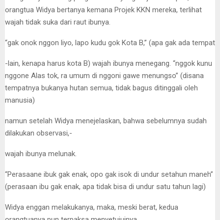
orangtua Widya bertanya kemana Projek KKN mereka, terlihat
wajah tidak suka dari raut ibunya.
“gak onok nggon liyo, lapo kudu gok Kota B,” (apa gak ada tempat
-lain, kenapa harus kota B) wajah ibunya menegang. “nggok kunu
nggone Alas tok, ra umum di nggoni gawe menungso” (disana
tempatnya bukanya hutan semua, tidak bagus ditinggali oleh
manusia)
namun setelah Widya menejelaskan, bahwa sebelumnya sudah
dilakukan observasi,-
wajah ibunya melunak.
“Perasaane ibuk gak enak, opo gak isok di undur setahun maneh”
(perasaan ibu gak enak, apa tidak bisa di undur satu tahun lagi)
Widya enggan melakukanya, maka, meski berat, kedua
orangtuanya pun terpaksa menyetujuinya.