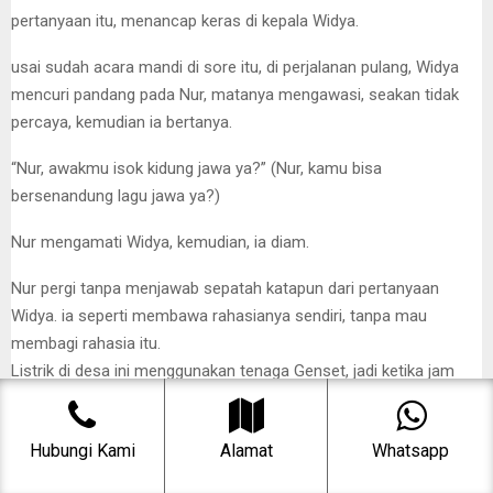
pertanyaan itu, menancap keras di kepala Widya.
usai sudah acara mandi di sore itu, di perjalanan pulang, Widya
mencuri pandang pada Nur, matanya mengawasi, seakan tidak
percaya, kemudian ia bertanya.
“Nur, awakmu isok kidung jawa ya?” (Nur, kamu bisa
bersenandung lagu jawa ya?)
Nur mengamati Widya, kemudian, ia diam.
Nur pergi tanpa menjawab sepatah katapun dari pertanyaan
Widya. ia seperti membawa rahasianya sendiri, tanpa mau
membagi rahasia itu.
Listrik di desa ini menggunakan tenaga Genset, jadi ketika jam
menunjukkan pukul 9, lampu sudah mati, di ganti dengan
petromak, Nur sudah pergi tidur, hanya tinggal Widya dan Ayu
Hubungi Kami
Alamat
Whatsapp
yang masih menyelesaikan progres untuk Proker esok hari.