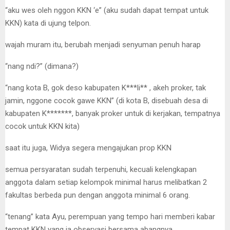
“aku wes oleh nggon KKN ‘e” (aku sudah dapat tempat untuk
KKN) kata di ujung telpon.
wajah muram itu, berubah menjadi senyuman penuh harap
“nang ndi?” (dimana?)
“nang kota B, gok deso kabupaten K***li** , akeh proker, tak
jamin, nggone cocok gawe KKN” (di kota B, disebuah desa di
kabupaten K*******, banyak proker untuk di kerjakan, tempatnya
cocok untuk KKN kita)
saat itu juga, Widya segera mengajukan prop KKN
semua persyaratan sudah terpenuhi, kecuali kelengkapan
anggota dalam setiap kelompok minimal harus melibatkan 2
fakultas berbeda pun dengan anggota minimal 6 orang.
“tenang” kata Ayu, perempuan yang tempo hari memberi kabar
tempat KKN yang ia observasi bersama abangnya.