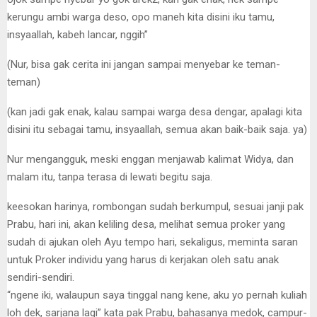
kerungu ambi warga deso, opo maneh kita disini iku tamu,
insyaallah, kabeh lancar, nggih”
(Nur, bisa gak cerita ini jangan sampai menyebar ke teman-
teman)
(kan jadi gak enak, kalau sampai warga desa dengar, apalagi kita
disini itu sebagai tamu, insyaallah, semua akan baik-baik saja. ya)
Nur mengangguk, meski enggan menjawab kalimat Widya, dan
malam itu, tanpa terasa di lewati begitu saja.
keesokan harinya, rombongan sudah berkumpul, sesuai janji pak
Prabu, hari ini, akan keliling desa, melihat semua proker yang
sudah di ajukan oleh Ayu tempo hari, sekaligus, meminta saran
untuk Proker individu yang harus di kerjakan oleh satu anak
sendiri-sendiri.
“ngene iki, walaupun saya tinggal nang kene, aku yo pernah kuliah
loh dek, sarjana lagi” kata pak Prabu, bahasanya medok, campur-