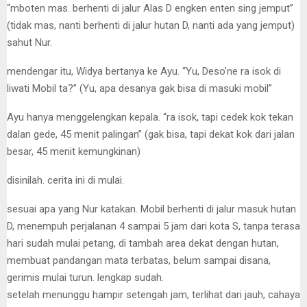
“mboten mas. berhenti di jalur Alas D engken enten sing jemput”
(tidak mas, nanti berhenti di jalur hutan D, nanti ada yang jemput)
sahut Nur.
mendengar itu, Widya bertanya ke Ayu. “Yu, Deso’ne ra isok di
liwati Mobil ta?” (Yu, apa desanya gak bisa di masuki mobil”
Ayu hanya menggelengkan kepala. “ra isok, tapi cedek kok tekan
dalan gede, 45 menit palingan” (gak bisa, tapi dekat kok dari jalan
besar, 45 menit kemungkinan)
disinilah. cerita ini di mulai.
sesuai apa yang Nur katakan. Mobil berhenti di jalur masuk hutan
D, menempuh perjalanan 4 sampai 5 jam dari kota S, tanpa terasa
hari sudah mulai petang, di tambah area dekat dengan hutan,
membuat pandangan mata terbatas, belum sampai disana,
gerimis mulai turun. lengkap sudah.
setelah menunggu hampir setengah jam, terlihat dari jauh, cahaya