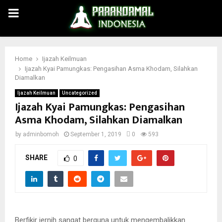
PRIMARY
MENU
Home
Ijazah Keilmuan
Ijazah Kyai Pamungkas: Pengasihan Asma Khodam, Silahkan
Diamalkan
Ijazah Keilmuan
Uncategorized
Ijazah Kyai Pamungkas: Pengasihan
Asma Khodam, Silahkan Diamalkan
by
adminbomoh
September 1, 2019
0
593
SHARE
0
Berfikir jernih sangat berguna untuk mengembalikkan