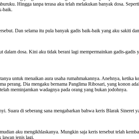
mburuku. Hingga tanpa terasa aku telah melakukan banyak dosa. Seper
k-baik.
sebut. Dan selama itu pula banyak gadis baik-baik yang aku sakiti d
larut dalam dosa. Kini aku tidak berani lagi mempermainkan gadis-gad
Katanya untuk menaikan aura usaha rumahmakannya. Anehnya, ketika ke
ma perang. Dia mengaku bernama Panglima Ribosari, yang konon adal
aku telah meminjamkan wadagnya pada orang yang bukan jodohnya.
yi. Suara di seberang sana mengabarkan bahwa keris Blarak Sineret yan
mudian aku mengikhlaskanya. Mungkin saja keris tersebut telah kembali
 lawan jenis lagi.