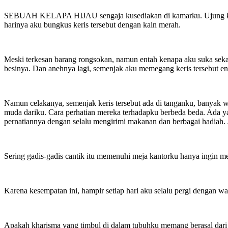
SEBUAH KELAPA HIJAU sengaja kusediakan di kamarku. Ujung keris 
harinya aku bungkus keris tersebut dengan kain merah.
Meski terkesan barang rongsokan, namun entah kenapa aku suka sekali
besinya. Dan anehnya lagi, semenjak aku memegang keris tersebut e
Namun celakanya, semenjak keris tersebut ada di tanganku, banyak wa
muda dariku. Cara perhatian mereka terhadapku berbeda beda. Ada y
pernatiannya dengan selalu mengirimi makanan dan berbagai hadiah. A
Sering gadis-gadis cantik itu memenuhi meja kantorku hanya ingin m
Karena kesempatan ini, hampir setiap hari aku selalu pergi dengan wan
Apakah kharisma yang timbul di dalam tubuhku memang berasal dari ke