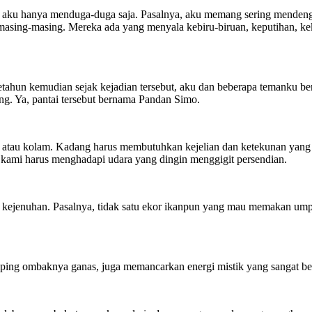
 aku hanya menduga-duga saja. Pasalnya, aku memang sering mendenga
asing-masing. Mereka ada yang menyala kebiru-biruan, keputihan, kek
 Setahun kemudian sejak kejadian tersebut, aku dan beberapa temanku b
ng. Ya, pantai tersebut bernama Pandan Simo.
atau kolam. Kadang harus membutuhkan kejelian dan ketekunan yang
 kami harus menghadapi udara yang dingin menggigit persendian.
n kejenuhan. Pasalnya, tidak satu ekor ikanpun yang mau memakan u
ing ombaknya ganas, juga memancarkan energi mistik yang sangat besa