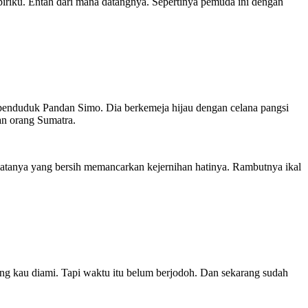
riku. Entah dari mana datangnya. Sepertinya pemuda ini dengan
penduduk Pandan Simo. Dia berkemeja hijau dengan celana pangsi
an orang Sumatra.
atanya yang bersih memancarkan kejernihan hatinya. Rambutnya ikal
ng kau diami. Tapi waktu itu belum berjodoh. Dan sekarang sudah