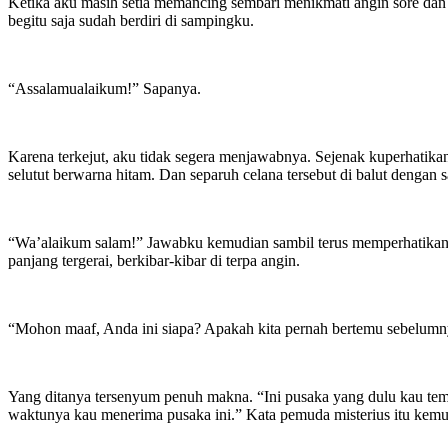
Ketika aku masih setia memancing sembari menikmati angin sore da
begitu saja sudah berdiri di sampingku.
“Assalamualaikum!” Sapanya.
Karena terkejut, aku tidak segera menjawabnya. Sejenak kuperhati
selutut berwarna hitam. Dan separuh celana tersebut di balut dengan
“Wa’alaikum salam!” Jawabku kemudian sambil terus memperhatikanny
panjang tergerai, berkibar-kibar di terpa angin.
“Mohon maaf, Anda ini siapa? Apakah kita pernah bertemu sebelumny
Yang ditanya tersenyum penuh makna. “Ini pusaka yang dulu kau tem
waktunya kau menerima pusaka ini.” Kata pemuda misterius itu kemu