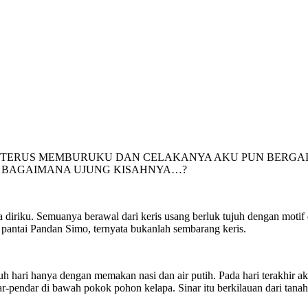
IS TERUS MEMBURUKU DAN CELAKANYA AKU PUN BERGA
. BAGAIMANA UJUNG KISAHNYA…?
diriku. Semuanya berawal dari keris usang berluk tujuh dengan motif 
i pantai Pandan Simo, ternyata bukanlah sembarang keris.
h hari hanya dengan memakan nasi dan air putih. Pada hari terakhir aku
ndar-pendar di bawah pokok pohon kelapa. Sinar itu berkilauan dari tan