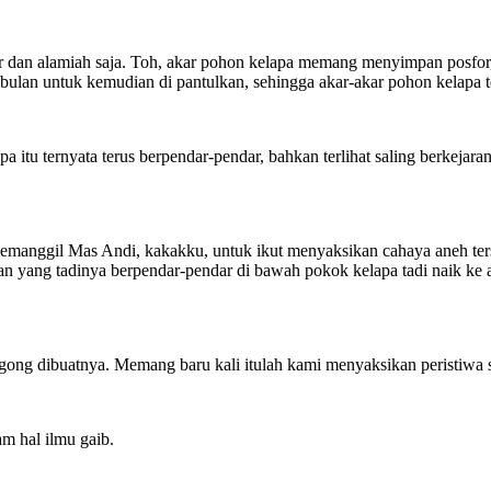
ar dan alamiah saja. Toh, akar pohon kelapa memang menyimpan posfo
bulan untuk kemudian di pantulkan, sehingga akar-akar pohon kelapa t
apa itu ternyata terus berpendar-pendar, bahkan terlihat saling berkej
memanggil Mas Andi, kakakku, untuk ikut menyaksikan cahaya aneh ters
n yang tadinya berpendar-pendar di bawah pokok kelapa tadi naik ke a
ong dibuatnya. Memang baru kali itulah kami menyaksikan peristiwa 
m hal ilmu gaib.