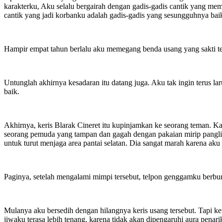
karakterku, Aku selalu bergairah dengan gadis-gadis cantik yang me
cantik yang jadi korbanku adalah gadis-gadis yang sesungguhnya bai
Hampir empat tahun berlalu aku memegang benda usang yang sakti ter
Untunglah akhirnya kesadaran itu datang juga. Aku tak ingin terus 
baik.
Akhirnya, keris Blarak Cineret itu kupinjamkan ke seorang teman. 
seorang pemuda yang tampan dan gagah dengan pakaian mirip pangli
untuk turut menjaga area pantai selatan. Dia sangat marah karena 
Paginya, setelah mengalami mimpi tersebut, telpon genggamku berbun
Mulanya aku bersedih dengan hilangnya keris usang tersebut. Tapi ke
jiwaku terasa lebih tenang, karena tidak akan dipengaruhi aura penarik