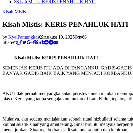
Kisah Mistis: KERIS PENAHLUK HATI
Kisah Mistis
Kisah Mistis: KERIS PENAHLUK HATI
by
KyaiPamungkas
August 19, 2025
0
68
Share
0
Kisah Mistis: KERIS PENAHLUK HATI
SEMENJAK KERIS ITU ADA DI TANGANKU, GADIS-GAD
BANYAK GADIS BAIK-BAIK YANG MENJADI KORBANKU
AKU tidak pernah menyangka kalau peristiwa aneh ini akan menimpa 
biasa. Keris yang tanpa sengaja kutemukan di Laut Kidul, tepatnya d
Mulanya, aku sedang menjalankan sebuah ritual hizbullatif selama tuju
kulihat selarik sinar yang amat terang. Sinar biru itu menyala berpe
menakjubkan. Sinarnya berbaur jadi satu antara putih dan kebiruan.