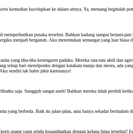
kemudian kucelupkan ke dalam airnya. Ya, memang begitulah petunj
 memperhatikan pusaka tersebut. Bahkan kadang sampai berjam-jam lama
nergiku menjadi bergairah. Aku menemukan semangat yang luar biasa d
nita yang tiba-tiba kesengsem padaku. Mereka rata-rata aktif dan agr
ang setiap hari menelponku dengan katakata manja dan mesra, ada yan
ku sendiri tak habis pikir karenanya!
elihatku saja. Sungguh sangat aneh! Bahkan mereka tidak perduli ket
ita yang berbeda. Baik itu jalan-jalan, atau hanya sekadar bermalam di
ris usang yang selalu kusandingkan dengan kelapa hijau tersebut? Enta