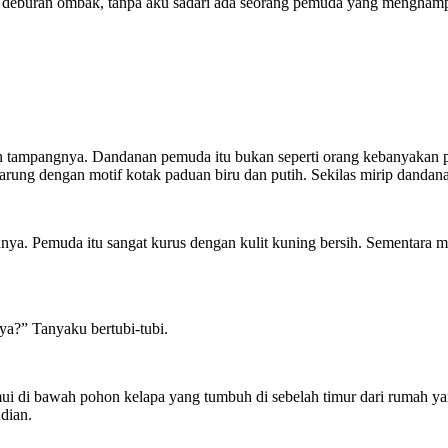
n deburan ombak, tanpa aku sadari ada seorang pemuda yang menghampi
kan tampangnya. Dandanan pemuda itu bukan seperti orang kebanyakan 
 sarung dengan motif kotak paduan biru dan putih. Sekilas mirip dandan
a. Pemuda itu sangat kurus dengan kulit kuning bersih. Sementara m
a?” Tanyaku bertubi-tubi.
ui di bawah pohon kelapa yang tumbuh di sebelah timur dari rumah ya
dian.