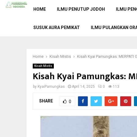
HOME
ILMU PENUTUP JODOH
ILMU PEN
SUSUK AURA PEMIKAT
ILMU PULANGKAN OR
Home
Kisah Mistis
Kisah Kyai Pamungkas: MERPATI
Kisah Mistis
Kisah Kyai Pamungkas: 
by
KyaiPamungkas
April 14, 2025
0
113
SHARE
0