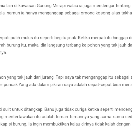
ia lain di kawasan Gunung Merapi walau ia juga mendengar tentang ha
Mapala, namun ia hanya menganggap sebagai omong kosong alias takha
ti putih mulus itu seperti begitu jinak. Ketika merpati itu hinggap d
ah burung itu, maka, dia langsung terbang ke pohon yang tak jauh dari
nya.
hon yang tak jauh dari jurang. Tapi saya tak menganggap itu sebagai 
 puncak.Yang ada dalam pikiran saya adalah cepat-cepat bisa menang
ti sulit untuk ditangkap. Banu juga tidak curiga ketika seperti mend
 yang mentertawakan itu adalah teman-temannya yang sama-sama sed
i burung. Ia ingin membuktikan kalau dirinya tidak kalah dengan bu