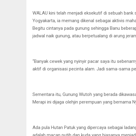
WALAU kini telah menjadi eksekutif di sebuah bank 
Yogyakarta, ia memang dikenal sebagai aktivis mah
Begitu cintanya pada gunung sehingga Banu bebera
jadwal naik gunung, atau berpetualang di arung jera
“Banyak cewek yang nyinyir pacar saya itu sebenarn
aktif di organisasi pecinta alam. Jadi sama-sama p
Sementara itu, Gunung Wutoh yang berada dikawasan
Merapi ini dijaga olehjin perempuan yang bernama 
Ada pula Hutan Patuk yang dipercaya sebagai ladang
adalah macan putih dan kuda yang biasanya menjad