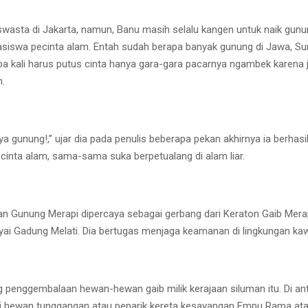
swasta di Jakarta, namun, Banu masih selalu kangen untuk naik gunu
asiswa pecinta alam. Entah sudah berapa banyak gunung di Jawa, Su
pa kali harus putus cinta hanya gara-gara pacarnya ngambek karena
m.
ya gunung!,” ujar dia pada penulis beberapa pekan akhirnya ia berha
ecinta alam, sama-sama suka berpetualang di alam liar.
 Gunung Merapi dipercaya sebagai gerbang dari Keraton Gaib Merap
Nyai Gadung Melati. Dia bertugas menjaga keamanan di lingkungan ka
 penggembalaan hewan-hewan gaib milik kerajaan siluman itu. Di ant
i hewan tunggangan atau penarik kereta kesayangan Empu Rama ata