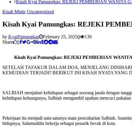
Kisah Kyai Pamungkas: REJEKI PEMBERIAN WANITA G
Kisah Mistis
Uncategorized
Kisah Kyai Pamungkas: REJEKI PEMB
by
KyaiPamungkas
February 25, 2025
0
139
Share
0
Kisah Kyai Pamungkas: REJEKI PEMBERIAN WANIT
SETELAH TAFAKUR DALAM DOA, MENJELANG DINIHARI
KEMUDIAN TERJADI? BERIKUT INI KISAH NYATA YANG
SALBIAH menjalani kehidupan sebagai seorang janda dengan tanggun
kehidupan keluarganya, Salbiah mengambil upahan mencuci pakaian d
Pekerjaan itu menjadi satu-satunya mata pencaharian Salbiah. Suami
hidupnya, Salamuddin bekerja sebagai penarik becak di kota.