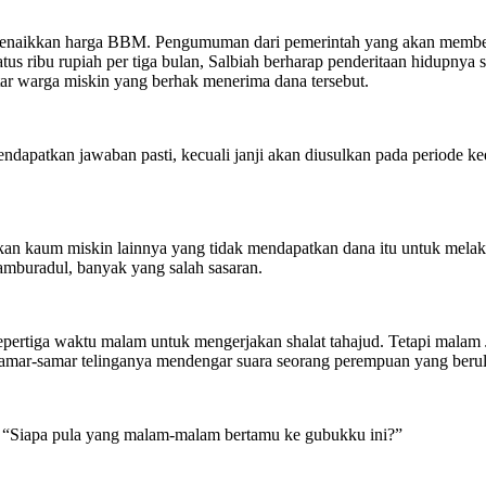
ah menaikkan harga BBM. Pengumuman dari pemerintah yang akan membe
us ribu rupiah per tiga bulan, Salbiah berharap penderitaan hidupnya 
ar warga miskin yang berhak menerima dana tersebut.
mendapatkan jawaban pasti, kecuali janji akan diusulkan pada periode 
an kaum miskin lainnya yang tidak mendapatkan dana itu untuk melak
amburadul, banyak yang salah sasaran.
pertiga waktu malam untuk mengerjakan shalat tahajud. Tetapi malam Ju
alu samar-samar telinganya mendengar suara seorang perempuan yang b
 “Siapa pula yang malam-malam bertamu ke gubukku ini?”