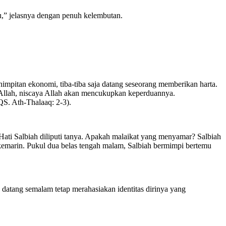
bu,” jelasnya dengan penuh kelembutan.
himpitan ekonomi, tiba-tiba saja datang seseorang memberikan harta.
 Allah, niscaya Allah akan mencukupkan keperduannya.
S. Ath-Thalaaq: 2-3).
? Hati Salbiah diliputi tanya. Apakah malaikat yang menyamar? Salbiah
marin. Pukul dua belas tengah malam, Salbiah bermimpi bertemu
datang semalam tetap merahasiakan identitas dirinya yang