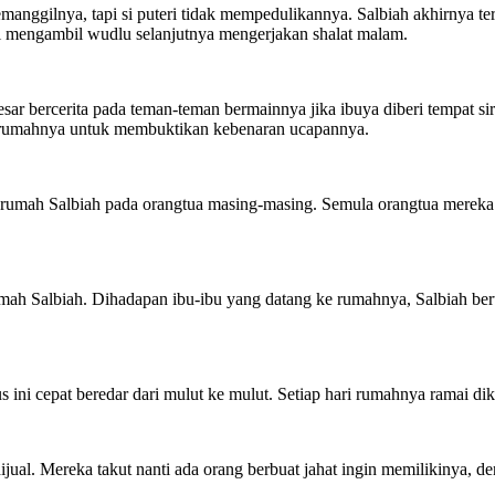
manggilnya, tapi si puteri tidak mempedulikannya. Salbiah akhirnya terj
i mengambil wudlu selanjutnya mengerjakan shalat malam.
sar bercerita pada teman-teman bermainnya jika ibuya diberi tempat sir
 rumahnya untuk membuktikan kebenaran ucapannya.
i rumah Salbiah pada orangtua masing-masing. Semula orangtua mereka
umah Salbiah. Dihadapan ibu-ibu yang datang ke rumahnya, Salbiah be
erius ini cepat beredar dari mulut ke mulut. Setiap hari rumahnya ramai
dijual. Mereka takut nanti ada orang berbuat jahat ingin memilikiny