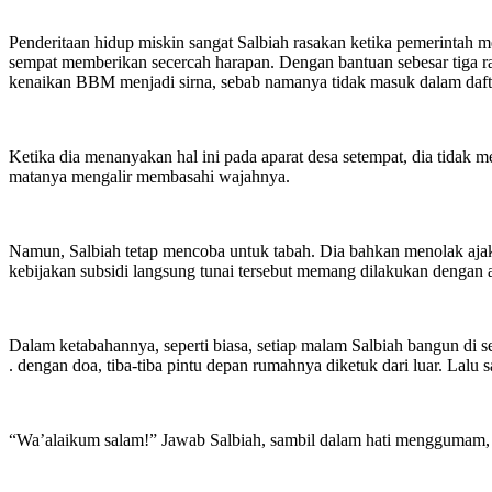
Penderitaan hidup miskin sangat Salbiah rasakan ketika pemerint
sempat memberikan secercah harapan. Dengan bantuan sebesar tiga rat
kenaikan BBM menjadi sirna, sebab namanya tidak masuk dalam daft
Ketika dia menanyakan hal ini pada aparat desa setempat, dia tidak 
matanya mengalir membasahi wajahnya.
Namun, Salbiah tetap mencoba untuk tabah. Dia bahkan menolak ajak
kebijakan subsidi langsung tunai tersebut memang dilakukan dengan 
Dalam ketabahannya, seperti biasa, setiap malam Salbiah bangun di se
. dengan doa, tiba-tiba pintu depan rumahnya diketuk dari luar. L
“Wa’alaikum salam!” Jawab Salbiah, sambil dalam hati menggumam,