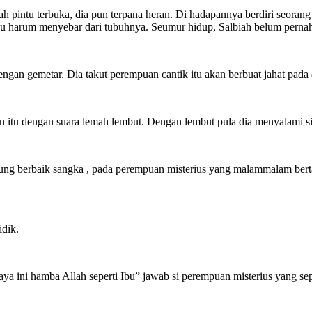
lah pintu terbuka, dia pun terpana heran. Di hadapannya berdiri seora
 harum menyebar dari tubuhnya. Seumur hidup, Salbiah belum pernah 
gan gemetar. Dia takut perempuan cantik itu akan berbuat jahat pada 
uan itu dengan suara lemah lembut. Dengan lembut pula dia menyalami 
angsung berbaik sangka , pada perempuan misterius yang malammalam b
idik.
saya ini hamba Allah seperti Ibu” jawab si perempuan misterius yang sep