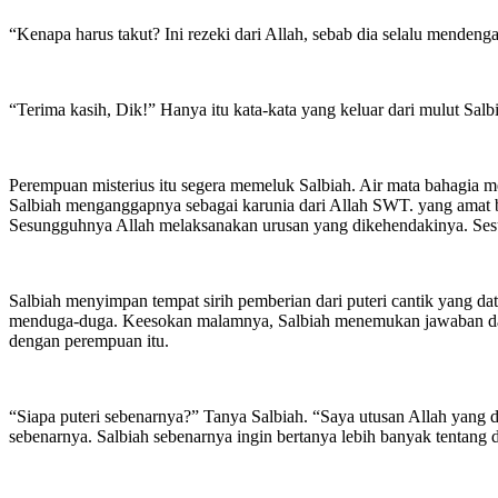
“Kenapa harus takut? Ini rezeki dari Allah, sebab dia selalu menden
“Terima kasih, Dik!” Hanya itu kata-kata yang keluar dari mulut Salbi
Perempuan misterius itu segera memeluk Salbiah. Air mata bahagia me
Salbiah menganggapnya sebagai karunia dari Allah SWT. yang amat b
Sesungguhnya Allah melaksanakan urusan yang dikehendakinya. Sesun
Salbiah menyimpan tempat sirih pemberian dari puteri cantik yang dat
menduga-duga. Keesokan malamnya, Salbiah menemukan jawaban dari
dengan perempuan itu.
“Siapa puteri sebenarnya?” Tanya Salbiah. “Saya utusan Allah yang
sebenarnya. Salbiah sebenarnya ingin bertanya lebih banyak tentang di