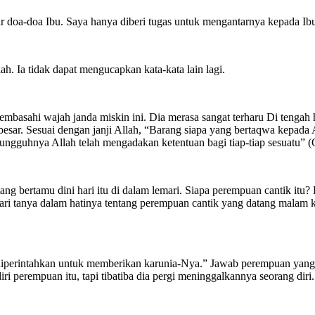
gar doa-doa Ibu. Saya hanya diberi tugas untuk mengantarnya kepada I
ah. Ia tidak dapat mengucapkan kata-kata lain lagi.
mbasahi wajah janda miskin ini. Dia merasa sangat terharu Di tengah 
esar. Sesuai dengan janji Allah, “Barang siapa yang bertaqwa kepada
gguhnya Allah telah mengadakan ketentuan bagi tiap-tiap sesuatu” (Q
ang bertamu dini hari itu di dalam lemari. Siapa perempuan cantik itu
 tanya dalam hatinya tentang perempuan cantik yang datang malam ke
 diperintahkan untuk memberikan karunia-Nya.” Jawab perempuan yang 
ri perempuan itu, tapi tibatiba dia pergi meninggalkannya seorang diri.