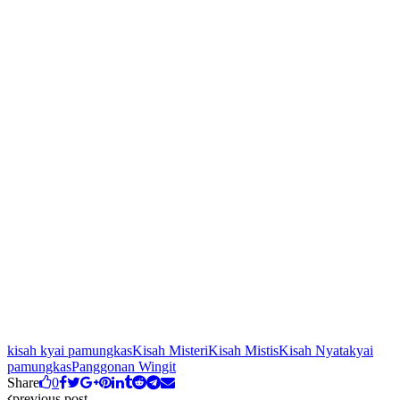
kisah kyai pamungkas
Kisah Misteri
Kisah Mistis
Kisah Nyata
kyai
pamungkas
Panggonan Wingit
Share
0
previous post