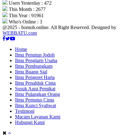
Users Yesterday : 472
This Month : 2677
This Year : 91961
Who's Online : 3
@2025 - bomoh.online. All Right Reserved. Designed by
WEBBATU.com
Facebook
Twitter
Youtube
Home
Ilmu Penutup Jodoh
Ilmu Penglaris Usaha
Ilmu Pembungkam
Ilmu Buang Sial
Ilmu Pengeret Harta
Ilmu Penahluk Cinta
Susuk Aura Pemikat
Ilmu Pulangkan Orang
Ilmu Pemutus Cinta
Ilmu Kunci Syahwat
Testimoni
Macam Layanan Kami
Hubungi Kami