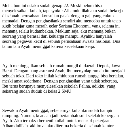
Mei tahun ini usiaku sudah genap 22. Meski belum bisa
menyelesaikan kuliah, tapi syukur Alhamdulillah aku sudah bekerja
di sebuah perusahaan konsultan pajak dengan gaji yang cukup
memadai. Dengan penghasilanku sendiri aku mencoba untuk tetap
gigih belajar guna meraih gelar Sarjana Ekonomi, yang selama ini
memang selalu kudambakan. Maklum saja, aku memang bukan
seorang yang berasal dari keluarga mampu. Ayahku hanyalah
seorang pegawai kecil di sebuah perusahaan swasta nasional. Dua
tahun lalu Ayah meninggal karena kecelakaan kerja.
Ayah meninggalkan sebuah rumah mungil di daerah Depok, Jawa
Barat. Dengan uang asuransi Ayah, Ibu menyulap rumah itu menjadi
sebuah toko. Dari toko inilah kehidupan rumah tangga bisa berjalan,
meski amat sederhana. Dengan penghasilan yang tidak seberapa,
Ibu terus berupaya menyelesaikan sekolah Falina, adikku, yang
sekarang sudah duduk di kelas 2 SMU.
Sewaktu Ayah meninggal, sebenarnya kuliahku sudah hampir
rampung. Namun, keadaan jadi bertambah sulit setelah kepergian
Ayah. Aku terpaksa berhenti kuliah untuk mencari pekerjaan.
Alhamdulillah, akhirnya aku diterima bekerja di sebuah kantor