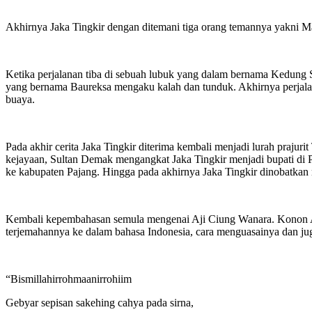
Akhirnya Jaka Tingkir dengan ditemani tiga orang temannya yakni M
Ketika perjalanan tiba di sebuah lubuk yang dalam bernama Kedung S
yang bernama Baureksa mengaku kalah dan tunduk. Akhirnya perjalan 
buaya.
Pada akhir cerita Jaka Tingkir diterima kembali menjadi lurah praj
kejayaan, Sultan Demak mengangkat Jaka Tingkir menjadi bupati di
ke kabupaten Pajang. Hingga pada akhirnya Jaka Tingkir dinobatkan 
Kembali kepembahasan semula mengenai Aji Ciung Wanara. Konon Aji
terjemahannya ke dalam bahasa Indonesia, cara menguasainya dan ju
“Bismillahirrohmaanirrohiim
Gebyar sepisan sakehing cahya pada sirna,