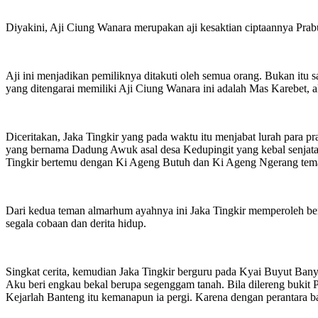
Diyakini, Aji Ciung Wanara merupakan aji kesaktian ciptaannya Pr
Aji ini menjadikan pemiliknya ditakuti oleh semua orang. Bukan itu sa
yang ditengarai memiliki Aji Ciung Wanara ini adalah Mas Karebet, al
Diceritakan, Jaka Tingkir yang pada waktu itu menjabat lurah para 
yang bernama Dadung Awuk asal desa Kedupingit yang kebal senjata
Tingkir bertemu dengan Ki Ageng Butuh dan Ki Ageng Ngerang tem
Dari kedua teman almarhum ayahnya ini Jaka Tingkir memperoleh berb
segala cobaan dan derita hidup.
Singkat cerita, kemudian Jaka Tingkir berguru pada Kyai Buyut Ban
Aku beri engkau bekal berupa segenggam tanah. Bila dilereng buki
Kejarlah Banteng itu kemanapun ia pergi. Karena dengan perantara b