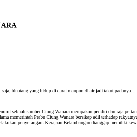
ANARA
 saja, binatang yang hidup di darat maupun di air jadi takut padanya…
enurut sebuah sumber Ciung Wanara merupakan pendiri dan raja pert
elama memerintah Prabu Ciung Wanara bersikap adil terhadap rakyatn
lakukan penyerangan. Kerajaan Belambangan dianggap memiliki kewibawa