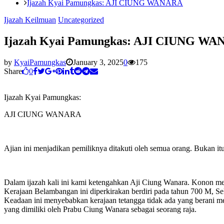
Ijazah Kyai Pamungkas: AJI CIUNG WANARA
Ijazah Keilmuan
Uncategorized
Ijazah Kyai Pamungkas: AJI CIUNG W
by
KyaiPamungkas
January 3, 2025
0
175
Share
0
Ijazah Kyai Pamungkas:
AJI CIUNG WANARA
Ajian ini menjadikan pemiliknya ditakuti oleh semua orang. Bukan itu
Dalam ijazah kali ini kami ketengahkan Aji Ciung Wanara. Konon m
Kerajaan Belambangan ini diperkirakan berdiri pada tahun 700 M, S
Keadaan ini menyebabkan kerajaan tetangga tidak ada yang berani me
yang dimiliki oleh Prabu Ciung Wanara sebagai seorang raja.