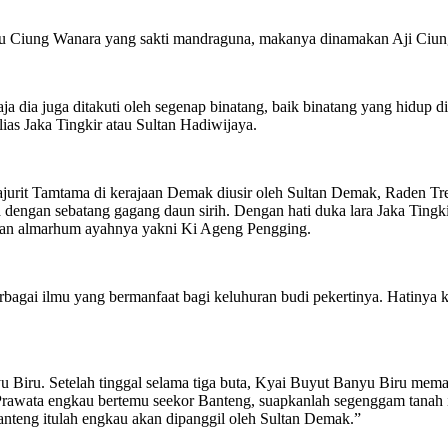
abu Ciung Wanara yang sakti mandraguna, makanya dinamakan Aji Ciu
ja dia juga ditakuti oleh segenap binatang, baik binatang yang hidup di
ias Jaka Tingkir atau Sultan Hadiwijaya.
prajurit Tamtama di kerajaan Demak diusir oleh Sultan Demak, Raden 
 dengan sebatang gagang daun sirih. Dengan hati duka lara Jaka Ting
an almarhum ayahnya yakni Ki Ageng Pengging.
agai ilmu yang bermanfaat bagi keluhuran budi pekertinya. Hatinya ki
yu Biru. Setelah tinggal selama tiga buta, Kyai Buyut Banyu Biru mem
t Prawata engkau bertemu seekor Banteng, suapkanlah segenggam tanah
anteng itulah engkau akan dipanggil oleh Sultan Demak.”