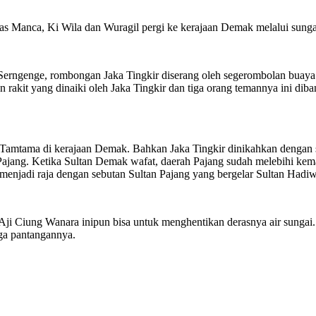
as Manca, Ki Wila dan Wuragil pergi ke kerajaan Demak melalui sung
erngenge, rombongan Jaka Tingkir diserang oleh segerombolan buaya. 
rakit yang dinaiki oleh Jaka Tingkir dan tiga orang temannya ini dib
urit Tamtama di kerajaan Demak. Bahkan Jaka Tingkir dinikahkan denga
 Pajang. Ketika Sultan Demak wafat, daerah Pajang sudah melebihi ke
menjadi raja dengan sebutan Sultan Pajang yang bergelar Sultan Hadiw
 Ciung Wanara inipun bisa untuk menghentikan derasnya air sungai. 
ga pantangannya.