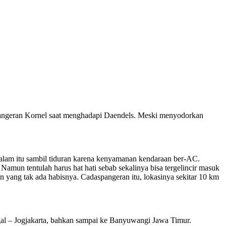
 Pangeran Kornel saat menghadapi Daendels. Meski menyodorkan
dalam itu sambil tiduran karena kenyamanan kendaraan ber-AC.
amun tentulah harus hat hati sebab sekalinya bisa tergelincir masuk
n yang tak ada habisnya. Cadaspangeran itu, lokasinya sekitar 10 km
egal – Jogjakarta, bahkan sampai ke Banyuwangi Jawa Timur.