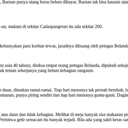
arnan punya utang beras belum dibayar. Barnan tak bisa lunasin utang 
n, makam di sekitar Cadaspangeran itu ada sekitar 200.
kebanyakan para korban tewas, jasadnya dibuang oleh petugas Belanda 
usia 40 tahun), disiksa empat orang petugas Belanda, dipukuli sekuj
ntuk teman sekerjanya yang belum kebagian rangsum.
ar daun, dimakan ramai-ramai. Tiap hari menunya tak pernah berubah, 
anan, punya piring sendiri dan tiap hari menunya gonta-ganti. Daging
 atas daun dan tidak kebagian. Melihat di meja banyak sisa makanan p
ristiwa getir semacam itu banyak terjadi. Bila ada yang sakit keras s