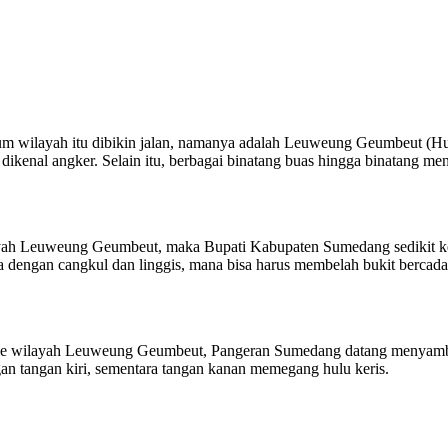
lum wilayah itu dibikin jalan, namanya adalah Leuweung Geumbeut (Hu
dikenal angker. Selain itu, berbagai binatang buas hingga binatang menji
ah Leuweung Geumbeut, maka Bupati Kabupaten Sumedang sedikit kebe
 dengan cangkul dan linggis, mana bisa harus membelah bukit bercadas 
 ke wilayah Leuweung Geumbeut, Pangeran Sumedang datang menyamb
 tangan kiri, sementara tangan kanan memegang hulu keris.