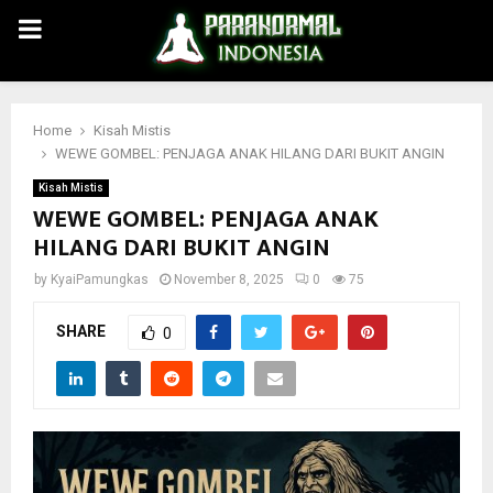
PRIMARY
MENU
Home
Kisah Mistis
WEWE GOMBEL: PENJAGA ANAK HILANG DARI BUKIT ANGIN
Kisah Mistis
WEWE GOMBEL: PENJAGA ANAK
HILANG DARI BUKIT ANGIN
by
KyaiPamungkas
November 8, 2025
0
75
SHARE
0