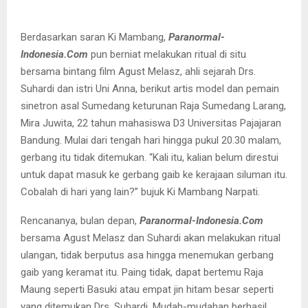
Berdasarkan saran Ki Mambang,
Paranormal-
Indonesia.Com
pun berniat melakukan ritual di situ
bersama bintang film Agust Melasz, ahli sejarah Drs.
Suhardi dan istri Uni Anna, berikut artis model dan pemain
sinetron asal Sumedang keturunan Raja Sumedang Larang,
Mira Juwita, 22 tahun mahasiswa D3 Universitas Pajajaran
Bandung. Mulai dari tengah hari hingga pukul 20.30 malam,
gerbang itu tidak ditemukan. “Kali itu, kalian belum direstui
untuk dapat masuk ke gerbang gaib ke kerajaan siluman itu.
Cobalah di hari yang lain?” bujuk Ki Mambang Narpati.
Rencananya, bulan depan,
Paranormal-Indonesia.Com
bersama Agust Melasz dan Suhardi akan melakukan ritual
ulangan, tidak berputus asa hingga menemukan gerbang
gaib yang keramat itu. Paing tidak, dapat bertemu Raja
Maung seperti Basuki atau empat jin hitam besar seperti
yang ditemukan Drs. Suhardi. Mudah-mudahan berhasil.