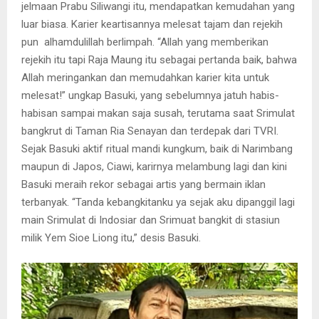
jelmaan Prabu Siliwangi itu, mendapatkan kemudahan yang
luar biasa. Karier keartisannya melesat tajam dan rejekih
pun alhamdulillah berlimpah. “Allah yang memberikan
rejekih itu tapi Raja Maung itu sebagai pertanda baik, bahwa
Allah meringankan dan memudahkan karier kita untuk
melesat!” ungkap Basuki, yang sebelumnya jatuh habis-
habisan sampai makan saja susah, terutama saat Srimulat
bangkrut di Taman Ria Senayan dan terdepak dari TVRI.
Sejak Basuki aktif ritual mandi kungkum, baik di Narimbang
maupun di Japos, Ciawi, karirnya melambung lagi dan kini
Basuki meraih rekor sebagai artis yang bermain iklan
terbanyak. “Tanda kebangkitanku ya sejak aku dipanggil lagi
main Srimulat di Indosiar dan Srimuat bangkit di stasiun
milik Yem Sioe Liong itu,” desis Basuki.