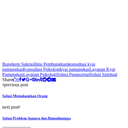
Bungkem Sukmo
Ilmu Pembungkam
konsultasi kyai
pamungkas
Konsultasi Psikologi
kyai pamungkas
Layanan Kyai
Pamungkas
Layanan Psikologi
Solusi Paranormal
Solusi Spiritual
Share
0
previous post
Solusi Memulangkan Orang
next post
Solusi Problem Asmara dan Rumahtangga