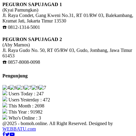
PEGURON SAPUJAGAD 1
(Kyai Pamungkas)
Jl. Raya Condet, Gang Kweni No.31, RT 01/RW 03, Balekambang,
Kramat Jati, Jakarta Timur 13530
☎️ 0812-1314-5001
PEGURON SAPUJAGAD 2
(Aby Marnos)
Jl. Raya Gudo No. 50, RT 05/RW 03, Gudo, Jombang, Jawa Timur
61453
☎️ 0857-8008-0098
Pengunjung
Users Today : 247
Users Yesterday : 472
This Month : 2698
This Year : 91982
Who's Online : 3
@2025 - bomoh.online. All Right Reserved. Designed by
WEBBATU.com
Facebook
Twitter
Youtube