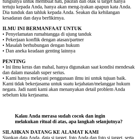
fungsinya untuk membuat hati, pikiran dan otak si target hanya
tertuju kepada Anda, hanya akan meng-iyakan apapun kata Anda.
Dia tunduk dan tahluk kepada Anda. Seakan dia kehilangan
kesadaran dan daya berfikirnya.
ILMU INI BERMANFAAT UNTUK
• Penyelamatan rumahtangga di ujung tanduk
• Pekerjaan konflik dengan atasan/partner
• Masalah berhubungan dengan hukum
• Dan aneka keadaan genting lainnya
PENTING
• Ini ilmu keras dan mahal, hanya digunakan saat kondisi mendesak
dan dalam masalah super serius.
• Kami hanya melayani penggunaan ilmu ini untuk tujuan baik.
Kami tidak bekerjasama untuk suatu kejahatan/melanggar hukum
negara. Jadi nanti kami akan menanyakan detail problem Anda
sebelum kita kerjasama.
Kalau Anda merasa sudah cocok dan ingin
melakukan ritual di atas, apa langkah selanjutnya?
SILAHKAN DATANG KE ALAMAT KAMI
Siapkan data Anda, data si target, foto Anda dan foto si target, serta