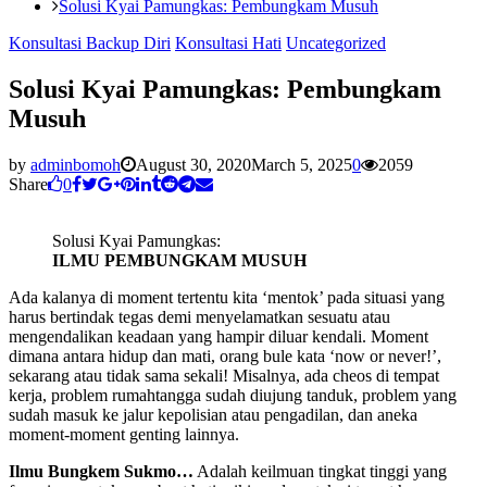
Solusi Kyai Pamungkas: Pembungkam Musuh
Konsultasi Backup Diri
Konsultasi Hati
Uncategorized
Solusi Kyai Pamungkas: Pembungkam
Musuh
by
adminbomoh
August 30, 2020
March 5, 2025
0
2059
Share
0
Solusi Kyai Pamungkas:
ILMU PEMBUNGKAM MUSUH
Ada kalanya di moment tertentu kita ‘mentok’ pada situasi yang
harus bertindak tegas demi menyelamatkan sesuatu atau
mengendalikan keadaan yang hampir diluar kendali. Moment
dimana antara hidup dan mati, orang bule kata ‘now or never!’,
sekarang atau tidak sama sekali! Misalnya, ada cheos di tempat
kerja, problem rumahtangga sudah diujung tanduk, problem yang
sudah masuk ke jalur kepolisian atau pengadilan, dan aneka
moment-moment genting lainnya.
Ilmu Bungkem Sukmo…
Adalah keilmuan tingkat tinggi yang