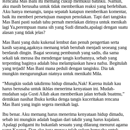
Rencana Mas Bani itu memang cukup memukul batinku. Namun,
aku masih berusaha untuk tidak memberikan reaksi yang berlebihan.
Aku hanya menangis, tanpa sepatah katapun memberikan komentar,
baik itu memberi persetujuan maupun penolakan. Tapi dari tangisku
Mas Bani pasti sudah tahu pernah merelakan dirinya untuk menikah
lagi Ya,perempuan mana sih yang Sudi dimadu,apalagi dengan suatu
alasan yang tidak jelas?
Mas Bani yang dulu kukenal lembut dan penuh pengertian serta
kasih sayang,agaknya memang telah berubah menjadi seoeang yang
berdarah dingin. Bagai seorang pembunuh yang sadis, dia sama
sekali tak merasa iba mendengar tangis korbannya, sebab yang
terpenting baginya adalah bisa melampiaskan hawa nafsu. Begitulah
yang terjadi! Mas Bani mana peduli dengan tangisku. Dia tak
mungkin mengurungkan niatnya untuk menikahi Mila.
“Mungkin sudah takdirmu hidup dimadu,Nak! Karena itulah kau
harus berusaha untuk ikhlas menerima kenyataan ini. Mudah-
mudahan saja Gusti Allah akan memberikan jalan terbaik buatmu,”
demikian nasihat Ibuku ketika denga tangis kuceritakan rencana
Mas Bani yang ingin segera menikah lagi.
Ibu benar. Aku memang harus menerima kenyataan hidup dimadu,
sebab ini mungkin adalah bagian dari takdir yang harus kujalani.
Apalagi poligami itu bukanlah sesuatu yang dilarang menurut agama
yang Kuanut. Dan aku juga merasa telah cukup berusaha untuk