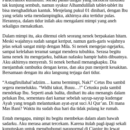
tak kunjung sembuh, namun syukur Alhamdulillah tablet-tablet itu
bisa menghadirkan kantuk. Menjelang pukul 01 dinihari, dengan Ibu
yang selalu setia mendampingiku, akhirnya aku tertidur pulas.
Herannya, dalam tidur inilah aku mengalami mimpi yang aneh
sekaligus menakutkan.
Dalam mimpi itu, aku ditemui oleh seorang nenek berpakaian hitam.
Meski wajahnya sudah sangat keriput, namun garis-garis wajahnya
jelas sekali sangat mirip dengan Mila. Si nenek mengejar-ngejarku,
sampai kelelahan teramat sangat mendera tubuhku. Serasa begitu
lama nenek itu mengejarku, bahkan nafasku hampir habis dibuatnya.
Aku akhirnya menyerah. Si nenek berhasil menangkapku. Dia
menjambak rambutku dengan keras, dan aku pun menjerit kesakitan.
Bersamaan dengan itu aku langsung terjaga dari tidur.
“Astagfirullahal’adziim… kamu bermimpi, Nak!” Cetus Ibu sambil
segera memelukku. “Widhi takut, Buuu…!” Cetusku pula sambil
mendekap Ibu. Seperti anak balita, dinihari itu aku menangis dalam
pelukan Ibu, sementara dari kamar sebelah sayup-sayup kudengar
Ayah yang tengah melantunkan ayat-ayat suci Al Qur’an. Di mana
Mas Bani? Waktu itu sudah dua hari dia tidak pulang ke rumah.
Entah mengapa, mimpi itu begitu membekas dalam alam bawah
sadarku. Aku merasa amat tercekam. Karena itulah pagl-ipagi sekali
kuputuskan untuk menghubungi paranormal di Cianjur itu lewat