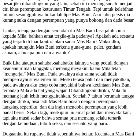
besar jika dibandingkan yang lain, sebab ini memang sudah menjadi
ciri khas perempuan keturunan Timur Tengah. Tapi untuk kelebihan
inipun sesungguhnya bukanlah tipe Mas Bani. Aku tahu persis dia
kurang suka dengan perempuan yang punya bokong dan dada besar.
Lantas, mengapa dengan semudah itu Mas Bani bisa jatuh cinta
kepada Mila, bahkan amat tergila-gila padanya? Apakah ada sesuatu
yang terjadi di luar kontrol alam sadar Mas Bani? Maksudku,
apakah mungkin Mas Bani terkena guna-guna, pelet, gendam
asmara, atau apa pun namanya itu?
Baik Lita ataupun sahabat-sahabatku lainnya yang peduli dengan
keadaan rumah tanggaku, memang meyakini kalau Mila telah
“mengerjai” Mas Bani. Pada awalnya aku sama sekali tidak
mempercayai sinyalemen Ini. Meski terasa pahit dan menyakitkan,
pada awalnya aku tetap coba meyakini bahwa kecintaan Mas Bani
terhadap Mila ada hal yang wajar. Dibandingkan diriku, Mila itu
memang jauh lebih menggairahkan. Setelah 7 tahun berumah tangga
dengan diriku, bisa jadi Mas Bani bosan dengan perempuan
langsing sepertiku, dan dia ingin mencoba perempuan yang lebih
padat berisi. Sekali lagi, meskipun ini amat pahit dan menyakitkan,
tapi aku musti sadar bahwa semua pria memang selalu tertarik
dengan kemudaan, tubuh seksi, dan sesuatu yang baru.
Dugaanku itu rupanya tidak sepenuhnya benar. Kecintaan Mas Bani