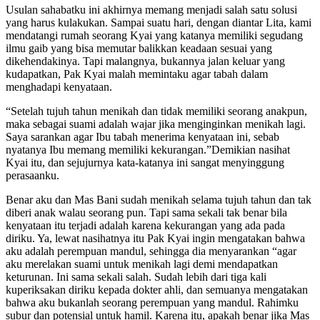
Usulan sahabatku ini akhirnya memang menjadi salah satu solusi
yang harus kulakukan. Sampai suatu hari, dengan diantar Lita, kami
mendatangi rumah seorang Kyai yang katanya memiliki segudang
ilmu gaib yang bisa memutar balikkan keadaan sesuai yang
dikehendakinya. Tapi malangnya, bukannya jalan keluar yang
kudapatkan, Pak Kyai malah memintaku agar tabah dalam
menghadapi kenyataan.
“Setelah tujuh tahun menikah dan tidak memiliki seorang anakpun,
maka sebagai suami adalah wajar jika menginginkan menikah lagi.
Saya sarankan agar Ibu tabah menerima kenyataan ini, sebab
nyatanya Ibu memang memiliki kekurangan.”Demikian nasihat
Kyai itu, dan sejujurnya kata-katanya ini sangat menyinggung
perasaanku.
Benar aku dan Mas Bani sudah menikah selama tujuh tahun dan tak
diberi anak walau seorang pun. Tapi sama sekali tak benar bila
kenyataan itu terjadi adalah karena kekurangan yang ada pada
diriku. Ya, lewat nasihatnya itu Pak Kyai ingin mengatakan bahwa
aku adalah perempuan mandul, sehingga dia menyarankan “agar
aku merelakan suami untuk menikah lagi demi mendapatkan
keturunan. Ini sama sekali salah. Sudah lebih dari tiga kali
kuperiksakan diriku kepada dokter ahli, dan semuanya mengatakan
bahwa aku bukanlah seorang perempuan yang mandul. Rahimku
subur dan potensial untuk hamil. Karena itu, apakah benar jika Mas