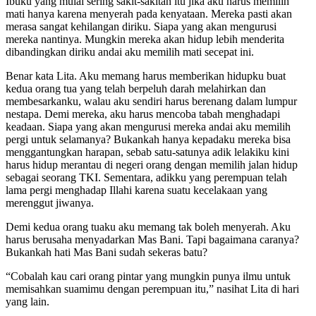
Ibuku yang mulai sering sakit-sakitan itu jika aku harus memilih
mati hanya karena menyerah pada kenyataan. Mereka pasti akan
merasa sangat kehilangan diriku. Siapa yang akan mengurusi
mereka nantinya. Mungkin mereka akan hidup lebih menderita
dibandingkan diriku andai aku memilih mati secepat ini.
Benar kata Lita. Aku memang harus memberikan hidupku buat
kedua orang tua yang telah berpeluh darah melahirkan dan
membesarkanku, walau aku sendiri harus berenang dalam lumpur
nestapa. Demi mereka, aku harus mencoba tabah menghadapi
keadaan. Siapa yang akan mengurusi mereka andai aku memilih
pergi untuk selamanya? Bukankah hanya kepadaku mereka bisa
menggantungkan harapan, sebab satu-satunya adik lelakiku kini
harus hidup merantau di negeri orang dengan memilih jalan hidup
sebagai seorang TKI. Sementara, adikku yang perempuan telah
lama pergi menghadap Illahi karena suatu kecelakaan yang
merenggut jiwanya.
Demi kedua orang tuaku aku memang tak boleh menyerah. Aku
harus berusaha menyadarkan Mas Bani. Tapi bagaimana caranya?
Bukankah hati Mas Bani sudah sekeras batu?
“Cobalah kau cari orang pintar yang mungkin punya ilmu untuk
memisahkan suamimu dengan perempuan itu,” nasihat Lita di hari
yang lain.