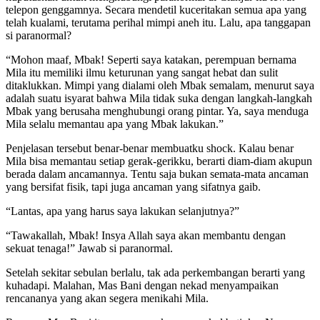
telepon genggamnya. Secara mendetil kuceritakan semua apa yang
telah kualami, terutama perihal mimpi aneh itu. Lalu, apa tanggapan
si paranormal?
“Mohon maaf, Mbak! Seperti saya katakan, perempuan bernama
Mila itu memiliki ilmu keturunan yang sangat hebat dan sulit
ditaklukkan. Mimpi yang dialami oleh Mbak semalam, menurut saya
adalah suatu isyarat bahwa Mila tidak suka dengan langkah-langkah
Mbak yang berusaha menghubungi orang pintar. Ya, saya menduga
Mila selalu memantau apa yang Mbak lakukan.”
Penjelasan tersebut benar-benar membuatku shock. Kalau benar
Mila bisa memantau setiap gerak-gerikku, berarti diam-diam akupun
berada dalam ancamannya. Tentu saja bukan semata-mata ancaman
yang bersifat fisik, tapi juga ancaman yang sifatnya gaib.
“Lantas, apa yang harus saya lakukan selanjutnya?”
“Tawakallah, Mbak! Insya Allah saya akan membantu dengan
sekuat tenaga!” Jawab si paranormal.
Setelah sekitar sebulan berlalu, tak ada perkembangan berarti yang
kuhadapi. Malahan, Mas Bani dengan nekad menyampaikan
rencananya yang akan segera menikahi Mila.