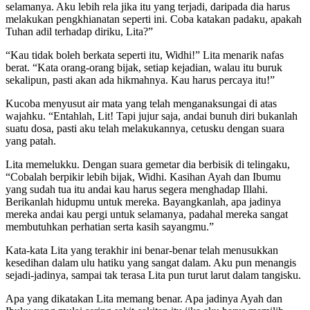
selamanya. Aku lebih rela jika itu yang terjadi, daripada dia harus
melakukan pengkhianatan seperti ini. Coba katakan padaku, apakah
Tuhan adil terhadap diriku, Lita?”
“Kau tidak boleh berkata seperti itu, Widhi!” Lita menarik nafas
berat. “Kata orang-orang bijak, setiap kejadian, walau itu buruk
sekalipun, pasti akan ada hikmahnya. Kau harus percaya itu!”
Kucoba menyusut air mata yang telah menganaksungai di atas
wajahku. “Entahlah, Lit! Tapi jujur saja, andai bunuh diri bukanlah
suatu dosa, pasti aku telah melakukannya, cetusku dengan suara
yang patah.
Lita memelukku. Dengan suara gemetar dia berbisik di telingaku,
“Cobalah berpikir lebih bijak, Widhi. Kasihan Ayah dan Ibumu
yang sudah tua itu andai kau harus segera menghadap Illahi.
Berikanlah hidupmu untuk mereka. Bayangkanlah, apa jadinya
mereka andai kau pergi untuk selamanya, padahal mereka sangat
membutuhkan perhatian serta kasih sayangmu.”
Kata-kata Lita yang terakhir ini benar-benar telah menusukkan
kesedihan dalam ulu hatiku yang sangat dalam. Aku pun menangis
sejadi-jadinya, sampai tak terasa Lita pun turut larut dalam tangisku.
Apa yang dikatakan Lita memang benar. Apa jadinya Ayah dan