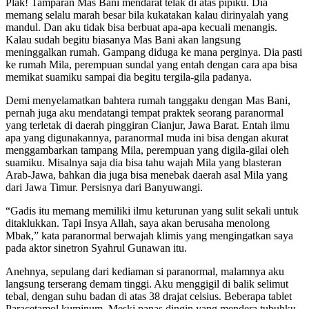
Plak! Tamparan Mas Bani mendarat telak di atas pipiku. Dia
memang selalu marah besar bila kukatakan kalau dirinyalah yang
mandul. Dan aku tidak bisa berbuat apa-apa kecuali menangis.
Kalau sudah begitu biasanya Mas Bani akan langsung
meninggalkan rumah. Gampang diduga ke mana perginya. Dia pasti
ke rumah Mila, perempuan sundal yang entah dengan cara apa bisa
memikat suamiku sampai dia begitu tergila-gila padanya.
Demi menyelamatkan bahtera rumah tanggaku dengan Mas Bani,
pernah juga aku mendatangi tempat praktek seorang paranormal
yang terletak di daerah pinggiran Cianjur, Jawa Barat. Entah ilmu
apa yang digunakannya, paranormal muda ini bisa dengan akurat
menggambarkan tampang Mila, perempuan yang digila-gilai oleh
suamiku. Misalnya saja dia bisa tahu wajah Mila yang blasteran
Arab-Jawa, bahkan dia juga bisa menebak daerah asal Mila yang
dari Jawa Timur. Persisnya dari Banyuwangi.
“Gadis itu memang memiliki ilmu keturunan yang sulit sekali untuk
ditaklukkan. Tapi Insya Allah, saya akan berusaha menolong
Mbak,” kata paranormal berwajah klimis yang mengingatkan saya
pada aktor sinetron Syahrul Gunawan itu.
Anehnya, sepulang dari kediaman si paranormal, malamnya aku
langsung terserang demam tinggi. Aku menggigil di balik selimut
tebal, dengan suhu badan di atas 38 drajat celsius. Beberapa tablet
Paracetamol kuminum. Meski panas dingin yang mendera tubuhku