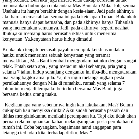
memisahkan hubungan cinta antara Mas Bani dan Mila. Toh, semua
Usahaku itu hanya berakhir dengan kesia-siaan. Jadi pada akhirnya
aku harus memasrahkan semua ini pada ketetapan Tuhan. Bukankah
manusia hanya dapat berusaha, dan pada akhirnya hanya Tuhanlah
yang menentukan semuanya. Jadi, pada akhirnya, seperti nasihat
Ibuku,aku memang harus berusaha ikhlas untuk menerima
kenyataan. Ya,kenyataan harus hidup dimadu!
Ketika aku tengah bersusah payah memupuk.keikhlasan dalam
hatiku untuk menerima sebuah kenyataan yang teramat
menyakitkan, Mas Bani kembali menggodam batinku dengan sangat
telak. Entah setan apa , yang meracuni akal sehatnya, pria yang
selama 7 tahun hidup seranjang denganku ini tiba-tiba mengutarakan
niat yang bagiku amat gila. Ya, dia ingin melangsungkan pesta
pernikahannya dengan Mila di rumahku, rumah yang selama 7
tahun ini menjadi tempatku berteduh bersama Mas Bani, juga
bersama kedua orang tuaku.
“Kegilaan apa yang sebenarnya ingin kau lakukakan, Mas? Belum
cukupkah kau menyiksa diriku? Aku sudah berusaha pasrah dan
ikhlas mengizinkanmu menikahi perempuan itu. Tapi aku tidak akan
pernah rela mengizinkan kalian melangsungkan pesta pernikahan di
rumah ini. Coba bayangkan, bagaimana nanti anggapan para
tetangga terhadap kita, terhadap diriku, Mas!”