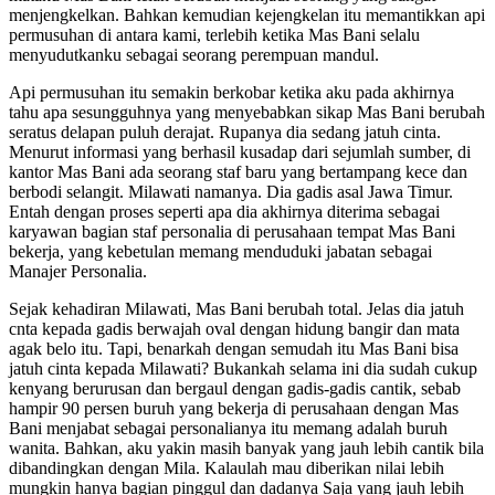
menjengkelkan. Bahkan kemudian kejengkelan itu memantikkan api
permusuhan di antara kami, terlebih ketika Mas Bani selalu
menyudutkanku sebagai seorang perempuan mandul.
Api permusuhan itu semakin berkobar ketika aku pada akhirnya
tahu apa sesungguhnya yang menyebabkan sikap Mas Bani berubah
seratus delapan puluh derajat. Rupanya dia sedang jatuh cinta.
Menurut informasi yang berhasil kusadap dari sejumlah sumber, di
kantor Mas Bani ada seorang staf baru yang bertampang kece dan
berbodi selangit. Milawati namanya. Dia gadis asal Jawa Timur.
Entah dengan proses seperti apa dia akhirnya diterima sebagai
karyawan bagian staf personalia di perusahaan tempat Mas Bani
bekerja, yang kebetulan memang menduduki jabatan sebagai
Manajer Personalia.
Sejak kehadiran Milawati, Mas Bani berubah total. Jelas dia jatuh
cnta kepada gadis berwajah oval dengan hidung bangir dan mata
agak belo itu. Tapi, benarkah dengan semudah itu Mas Bani bisa
jatuh cinta kepada Milawati? Bukankah selama ini dia sudah cukup
kenyang berurusan dan bergaul dengan gadis-gadis cantik, sebab
hampir 90 persen buruh yang bekerja di perusahaan dengan Mas
Bani menjabat sebagai personalianya itu memang adalah buruh
wanita. Bahkan, aku yakin masih banyak yang jauh lebih cantik bila
dibandingkan dengan Mila. Kalaulah mau diberikan nilai lebih
mungkin hanya bagian pinggul dan dadanya Saja yang jauh lebih