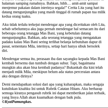
halaman samping rumahnya. Bahkan, hihh… amit-amit sampai
menjemur pakaian dalam isterinya segala!” Cerita Lita yang hari itu
datang mengunjungiku yang masih tinggal di rumah papan tua milik
kedua orang tuaku.
Aku tidak terlalu terkejut mendengar apa yang diceritakan oleh Lita,
sebab sebelumnya aku juga pernah mendengar hal semacam itu dari
beberapa orang tetangga Mas Bani, yang kebetulan datang
mengunjungiku. Bahkan, ada seorang tetangga yang mengatakan
padaku kalau Mas Bani sering terlihat belanja kebutuhan dapur di
pasar, sementara Mila, isterinya, setiap hari hanya sibuk bersolek
diri.
Mendengar semua itu, perasaan iba dan sayangku kepada Mas Bani
kembali bersemu dan tumbuh dengan subur. Tapi, bagaimana
mungkin aku akan bisa kembali padanya? Bukankah dia kini telah
menjadi milik Mila, meskipun belum ada status perceraian antara
aku dengan dirinya?
Demi mendapatkan solusi dari apa yang kuharapkan, maka sengaja
kutuliskan kisahku Ini untuk Rubrik Catatan Hitam. Aku berharap
semoga kiranya pengasuh rubrik ini dapat memberikan jalan terbaik,
yang Insya Allah akan kuamalkan dengan baik pula.
©️KyaiPamungkas.