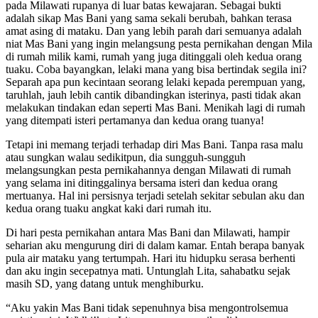
pada Milawati rupanya di luar batas kewajaran. Sebagai bukti
adalah sikap Mas Bani yang sama sekali berubah, bahkan terasa
amat asing di mataku. Dan yang lebih parah dari semuanya adalah
niat Mas Bani yang ingin melangsung pesta pernikahan dengan Mila
di rumah milik kami, rumah yang juga ditinggali oleh kedua orang
tuaku. Coba bayangkan, lelaki mana yang bisa bertindak segila ini?
Separah apa pun kecintaan seorang lelaki kepada perempuan yang,
taruhlah, jauh lebih cantik dibandingkan isterinya, pasti tidak akan
melakukan tindakan edan seperti Mas Bani. Menikah lagi di rumah
yang ditempati isteri pertamanya dan kedua orang tuanya!
Tetapi ini memang terjadi terhadap diri Mas Bani. Tanpa rasa malu
atau sungkan walau sedikitpun, dia sungguh-sungguh
melangsungkan pesta pernikahannya dengan Milawati di rumah
yang selama ini ditinggalinya bersama isteri dan kedua orang
mertuanya. Hal ini persisnya terjadi setelah sekitar sebulan aku dan
kedua orang tuaku angkat kaki dari rumah itu.
Di hari pesta pernikahan antara Mas Bani dan Milawati, hampir
seharian aku mengurung diri di dalam kamar. Entah berapa banyak
pula air mataku yang tertumpah. Hari itu hidupku serasa berhenti
dan aku ingin secepatnya mati. Untunglah Lita, sahabatku sejak
masih SD, yang datang untuk menghiburku.
“Aku yakin Mas Bani tidak sepenuhnya bisa mengontrolsemua