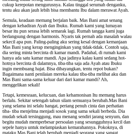
cukup kerepotan mengurusnya. Kalau tinggal serumah denganku,
tentu aku akan jauh lebih bisa membantu Ibu dalam merawat Ayah.
Semula, keadaan memang berjalan baik. Mas Bani amat senang
dengan kehadiran Ayah dan Ibuku. Rumah kami yang lumayan
besar itu pun serasa lebih semarak lagi. Rumah tangga kami juga
berlangsung dengan harmonis. Nyaris tak pernah ada masalah walau
sekecil apa pun. Paling-paling aku sering kesal dengan kemanjaan
Mas Bani yang kerap menginginkan yang tidak-tidak. Contoh saja,
dia sering minta bercinta di kamar mandi. Padahal, di rumah kami
hanya ada satu kamar mandi. Apa jadinya kalau kami sedang hot-
hotnya bercinta di dalamnya, tiba-tiba saja ada Ayah atau Ibuku
ingin membuang hajat. Bisa dibayangkan, tentu repot bukan?
Bagaimana nanti penilaian mereka kalau tiba-tiba melihat aku dan
Mas Bani sama-sama keluar dari dari kamar mandi? Ah,
menggelikan sekali!
Tetapi, kemesraan, kelucuan, dan kehamonisan Itu memang harus
berlalu. Sekitar setengah tahun silam semuanya berubah.Mas Bani
yang selama ini selalu hangat, periang penuh cinta dan perhatian
tiba- tiba menjelma menjadi sosok yang sama sekali berbeda. Dia
mudah sekali tersinggung, mau menang sendiri jarang senyum, dan
begitu mudah memperbesar persoalan yang sesungguhnya kecil dan
sepele hanya untuk melampiaskan kemarahannya. Pokoknya, di
mataku Mas Bani telah berubah menjadi seorang yang sangat