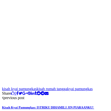
kisah kyai pamungkas
kisah rumah tangga
kyai pamungkas
Share
0
previous post
Kisah Kyai Pamungkas: ISTRIKU DIHAMILI JIN PIARAANKU!