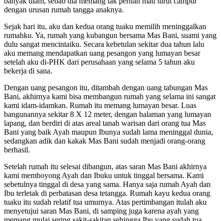
banyak diam, sebab dia memang tak pernah mau turut campur
dengan urusan rumah tangga anaknya.
Sejak hari itu, aku dan kedua orang tuaku memilih meninggalkan
rumahku. Ya, rumah yang kubangun bersama Mas Bani, suami yang
dulu sangat mencintaiku. Secara kebetulan sekitar dua tahun lalu
aku memang mendapatkan uang pesangon yang lumayan besar
setelah aku di-PHK dari perusahaan yang selama 5 tahun aku
bekerja di sana.
Dengan uang pesangon itu, ditambah dengan uang tabungan Mas
Bani, akhirnya kami bisa membangun rumah yang selama ini sangat
kami idam-idamkan. Rumah itu memang lumayan besar. Luas
bangunannya sekitar 8 X 12 meter, dengan halaman yang lumayan
lapang, dan berdiri di atas areal tanah warisan dari orang tua Mas
Bani yang baik Ayah maupun Ibunya sudah lama meninggal dunia,
sedangkan adik dan kakak Mas Bani sudah menjadi orang-orang
berhasil.
Setelah rumah itu selesai dibangun, atas saran Mas Bani akhirnya
kami memboyong Ayah dan Ibuku untuk tinggal bersama. Kami
sebetulnya tinggal di desa yang sama. Hanya saja rumah Ayah dan
Ibu terletak di perbatasan desa tetangga. Rumah kayu kedua orang
tuaku itu sudah relatif tua umurnya. Atas pertimbangan itulah aku
menyetujui saran Mas Bani, di samping juga karena ayah yang
memang mulai sering sakit-sakitan sehingga Ibu yang sudah tua