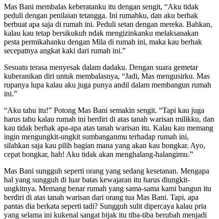
Mas Bani membalas keberatanku itu dengan sengit, “Aku tidak
peduli dengan penilaian tetangga. Ini rumahku, dan aku berhak
berbuat apa saja di rumah ini. Peduli setan dengan mereka. Bahkan,
kalau kau tetap bersikukuh ndak mengizinkanku melaksanakan
pesta permikahanku dengan Mila di rumah ini, maka kau berhak
secepatnya angkat kaki dari rumah ini.”
Sesuatu terasa menyesak dalam dadaku. Dengan suara gemetar
kuberanikan diri untuk membalasnya, “Jadi, Mas mengusirku. Mas
rupanya lupa kalau aku juga punya andil dalam membangun rumah
ini.”
“Aku tahu itu!” Potong Mas Bani semakin sengit. “Tapi kau juga
harus tahu kalau rumah ini berdiri di atas tanah warisan milikku, dan
kau tidak berhak apa-apa atas tanah warisan itu. Kalau kau memang
ingin mengungkit-ungkit sumbanganmu terhadap rumah ini,
silahkan saja kau pilih bagian mana yang akan kau bongkar. Ayo,
cepat bongkar, hah! Aku tidak akan menghalang-halangimu.”
Mas Bani sungguh seperti orang yang sedang kesetanan. Mengapa
hal yang sungguh di luar batas kewajaran itu harus diungkit-
ungkitnya. Memang benar rumah yang sama-sama kami bangun itu
berdiri di atas tanah warisan dari orang tua Mas Bani. Tapi, apa
pantas dia berkata seperti tadi? Sungguh sulit dipercaya kalau pria
yang selama ini kukenal sangat bijak itu tiba-tiba berubah menjadi