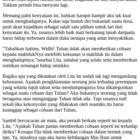
Takkan pernah bisa menyatu lagi.
Memang pahit kenyataan ini, bahkan hampir-hampir aku tak kuat
untuk menghadapinya. Kalau saja bunuh diri bukanlah suatu dosa,
pasti akan kujadikan sebagai salah satu pilihan untuk lari dari
kenyataan itu. Ya, rasanya lebih baik mati berkalang tanah daripada
harus hidup terbenam dalam duka nestapa yang amat menyakitkan.
“Tabahkan hatimu, Widhi! Tuhan tidak akan memberikan cobaan
kepada makhlukNya melebihi kekuatan si makhluk itu dalam
menghadapinya,”nasehat Lita, sahabat yang selalu setia memberikan
suntikan semangat hidup untukku.
Bagiku apa yang dikatakan oleh Lita itu sudah tak lagi mengandung
kebenaran. Apakah pengkhianatan seorang pria terhadap perempuan
yang selama tujuh tahun setia mendampinginya bisa dikategorikan
sebagai suatu cobaan dari Tuhan? Aku bukannya seorang yang tidak
beragama atau menganggap Tuhan tidak ada. Tapi rasanya naif
sekali jika kekonyolan yang dilakukan oleh suamiku itu harus
kuanggap sebagai cobaan dari Tuhan.
Sambil bercucuran air mata, aku pernah berkata seperti ini kepada
Lita, “Apakah Tuhan pantas memberikan cobaan seperti ini terhadap
diriku? Kenapa Dia tidak memberikan cobaan dalam bentuk yang
lain. Ya, misalnya saja aku harus kehilangan Mas Bani untuk