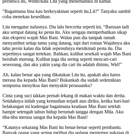
peristiwa ini, Widhi!kata Lita yang menemaniku di kamar.
“Bagaimana bisa kau berkeyakinan seperti itu,Lit?” Tanyaku sambil
coba menekan kesedihan.
Lita mengatur nafasnya. Dia lalu bercerita seperti ini, “Barusan tadi
aku sempat datang ke pesta itu. Aku sengaja memperhatikan sikap
dan ekspresi wajah Mas Bani. Walau pun dia tampak ramah
menyambut setiap tamu yang datang, tapi dari roman Wajahnya aku
tahu persis kalau dia tidak sepenuhnya menikmati pesta itu. Dia
sepertinya sangat tertekan. Bahkan, kulihat sesekali wajah Mas Bani
berubah murung. Kulihat juga dia sering seperti mencari-cari
seseorang, dan aku yakin yang dia cari itu adalah dirimu, Wid!”
Ah, kalau benar apa yang dikatakan Lita itu, apakah aku harus
merasa iba kepada Mas Bani? Bukankah dia sudah sedemikian
sempurna menyiksa dan menyakiti perasaanku?
Cinta yang suci takkan pernah lekang di makan waktu dan derita.
Setidaknya inilah yang kemudian terjadi atas diriku, ketika hari-hari
belakangan ini kudengar bagaimana keadaan Mas Bani setelah
hampir setengah tahun hidup berumah tangga dengan Mila. Aku
tiba-tiba merasa sangat iba kepada Mas Bani!
“Katanya sekarang Mas Bani itu benar-benar seperti pembantu.
Banyak orang yang sering melihat dia sedang menjemur pakaian di