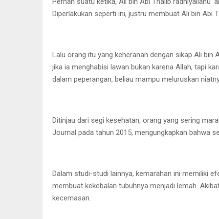
Pernah suatu ketika, Ali bin Abi Thalib radhiyallahu
Diperlakukan seperti ini, justru membuat Ali bin Ab
Lalu orang itu yang keheranan dengan sikap Ali bin A
jika ia menghabisi lawan bukan karena Allah, tapi ka
dalam peperangan, beliau mampu meluruskan niatn
Ditinjau dari segi kesehatan, orang yang sering mar
Journal pada tahun 2015, mengungkapkan bahwa sera
Dalam studi-studi lainnya, kemarahan ini memiliki
membuat kekebalan tubuhnya menjadi lemah. Akibatny
kecemasan.