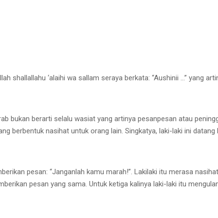
ah shallallahu ‘alaihi wa sallam seraya berkata: “Aushinii …” yang art
ab bukan berarti selalu wasiat yang artinya pesanpesan atau peningg
g berbentuk nasihat untuk orang lain. Singkatya, laki-laki ini datang 
mberikan pesan: “Janganlah kamu marah!”. Lakilaki itu merasa nasihat
berikan pesan yang sama. Untuk ketiga kalinya laki-laki itu mengulan