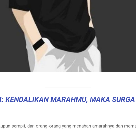
I: KENDALIKAN MARAHMU, MAKA SURG
g maupun sempit, dan orang-orang yang menahan amarahnya dan memaa