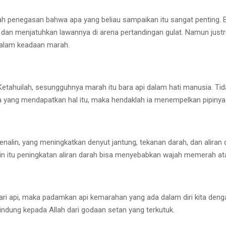
ah penegasan bahwa apa yang beliau sampaikan itu sangat penting.
 dan menjatuhkan lawannya di arena pertandingan gulat. Namun justru
dalam keadaan marah.
“Ketahuilah, sesungguhnya marah itu bara api dalam hati manusia. T
 yang mendapatkan hal itu, maka hendaklah ia menempelkan pipinya d
nalin, yang meningkatkan denyut jantung, tekanan darah, dan aliran
ain itu peningkatan aliran darah bisa menyebabkan wajah memerah ata
 dari api, maka padamkan api kemarahan yang ada dalam diri kita d
rlindung kepada Allah dari godaan setan yang terkutuk.