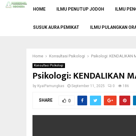
HOME
ILMU PENUTUP JODOH
ILMU PEN
SUSUK AURA PEMIKAT
ILMU PULANGKAN OR
Home
Konsultasi Psikologi
Psikologi: KENDALIKA
Konsultasi Psikologi
Psikologi: KENDALIKAN
by
KyaiPamungkas
September 11, 2025
0
186
SHARE
0