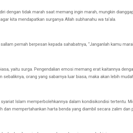
iri dengan tidak marah saat memang ingin marah, mungkin dianggap 
an agar kita mendapatkan surganya Allah subhanahu wa ta’ala.
hi wa sallam pernah berpesan kepada sahabatnya, “Janganlah kamu ma
asa, yaitu surga. Pengendalian emosi memang erat kaitannya denga
 sebaliknya, orang yang sabarnya luar biasa, maka akan lebih mudah
yariat Islam memperbolehkannya dalam kondisikondisi tertentu. Mi
h dan mempertahankan harta benda yang diambil secara zalim dan 