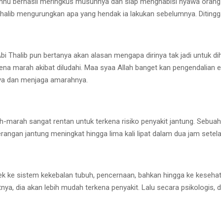
 ‘anhu berhasil meringkus musuhnya dan siap menghabisi nyawa orang te
i Thalib mengurungkan apa yang hendak ia lakukan sebelumnya. Diting
bi Thalib pun bertanya akan alasan mengapa dirinya tak jadi untuk dih
rena marah akibat diludahi. Maa syaa Allah banget kan pengendalian e
ya dan menjaga amarahnya.
ah-marah sangat rentan untuk terkena risiko penyakit jantung. Sebua
ngan jantung meningkat hingga lima kali lipat dalam dua jam setel
 efek ke sistem kekebalan tubuh, pencernaan, bahkan hingga ke kese
a, dia akan lebih mudah terkena penyakit. Lalu secara psikologis, 