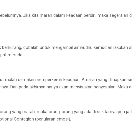
sebelumnya. Jika kita marah dalam keadaan berdiri, maka segeralah 
dak berkurang, cobalah untuk mengambil air wudhu kemudian lakukan s
epat mereda.
sebut malah semakin memperkeruh keadaan. Amarah yang diluapkan s
ainnya. Dan pada akhirnya hanya akan menyisakan penyesalan. Maka dar
a orang yang marah, maka orang-orang yang ada di sekitarnya pun jad
motional Contagion (penularan emosi).