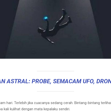
N ASTRAL: PROBE, SEMACAM UFO, DRON
hari. Terlebih jika cuacanya sedang cerah. Bintang-bintang terlihat
kali kulihat dengan mata kepalaku sendiri.