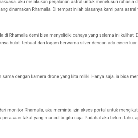
uasa, aku melakukan perjalanan astral untuk menelusuri rahasia di b
ng dinamakan Rhamalla. Di tempat inilah biasanya kami para astral 
i Rhamalla demi bisa menyelidiki cahaya yang selama ini kulihat. Di
ya bulat, terbuat dari logam berwarna silver dengan ada cincin luar 
 sama dengan kamera drone yang kita miliki. Hanya saja, ia bisa me
ari monitor Rhamalla, aku meminta izin akses portal untuk mengikut
 perasaan takut yang muncul begitu saja. Padahal aku belum tahu, a