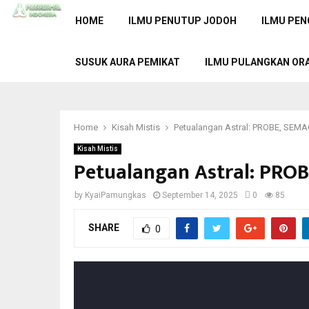
HOME
ILMU PENUTUP JODOH
ILMU PEN
SUSUK AURA PEMIKAT
ILMU PULANGKAN OR
Home
Kisah Mistis
Petualangan Astral: PROBE, SE
Kisah Mistis
Petualangan Astral: PR
by
KyaiPamungkas
September 14, 2025
0
85
SHARE
0