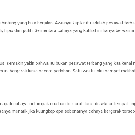
ntang yang bisa berjalan. Awalnya kupikir itu adalah pesawat terban
ah, hijau dan putih. Sementara cahaya yang kulihat ini hanya berwar
ius, semakin yakin bahwa itu bukan pesawat terbang yang kita kenal
aya ini bergerak lurus secara perlahan. Satu waktu, aku sempat meliha
ati cahaya ini tampak dua hari berturut-turut di sekitar tempat tin
Rasanya menarik jika kuungkap apa sebenarnya cahaya bergerak terseb