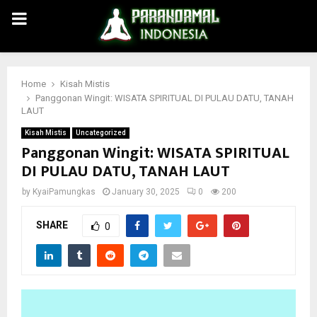
PRIMARY
MENU
Home
Kisah Mistis
Panggonan Wingit: WISATA SPIRITUAL DI PULAU DATU, TANAH
LAUT
Kisah Mistis
Uncategorized
Panggonan Wingit: WISATA SPIRITUAL
DI PULAU DATU, TANAH LAUT
by
KyaiPamungkas
January 30, 2025
0
200
SHARE
0