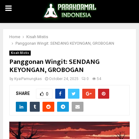
PRIMARY
MENU
Home
Kisah Mistis
Panggonan Wingit: SENDANG KEYONGAN, GROBOGAN
Kisah Mistis
Panggonan Wingit: SENDANG
KEYONGAN, GROBOGAN
by
KyaiPamungkas
October 24, 2025
0
54
SHARE
0