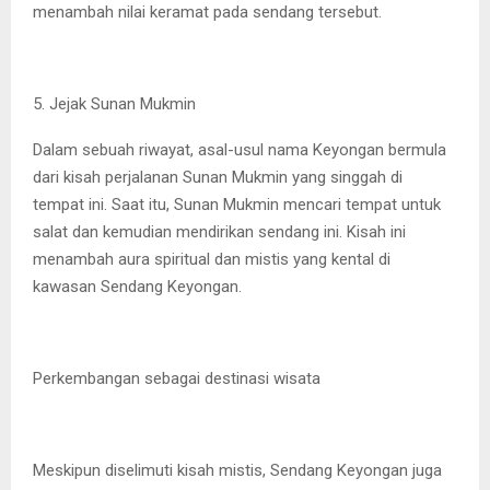
menambah nilai keramat pada sendang tersebut.
5. Jejak Sunan Mukmin
Dalam sebuah riwayat, asal-usul nama Keyongan bermula
dari kisah perjalanan Sunan Mukmin yang singgah di
tempat ini. Saat itu, Sunan Mukmin mencari tempat untuk
salat dan kemudian mendirikan sendang ini. Kisah ini
menambah aura spiritual dan mistis yang kental di
kawasan Sendang Keyongan.
Perkembangan sebagai destinasi wisata
Meskipun diselimuti kisah mistis, Sendang Keyongan juga