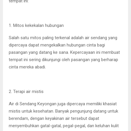
tempat ini:
1. Mitos kekekalan hubungan
Salah satu mitos paling terkenal adalah air sendang yang
dipercaya dapat mengekalkan hubungan cinta bagi
pasangan yang datang ke sana. Kepercayaan ini membuat
tempat ini sering dikunjungi oleh pasangan yang berharap
cinta mereka abadi.
2. Terapi air mistis
Air di Sendang Keyongan juga dipercaya memiliki khasiat
mistis untuk kesehatan. Banyak pengunjung datang untuk
berendam, dengan keyakinan air tersebut dapat
menyembuhkan gatal-gatal, pegal-pegal, dan keluhan kulit