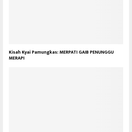
Kisah Kyai Pamungkas: MERPATI GAIB PENUNGGU
MERAPI