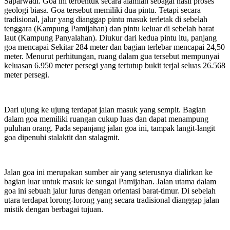
Saparwadi. Goa ini terbentuk secara alamiah sebagai hasil proses
geologi biasa. Goa tersebut memiliki dua pintu. Tetapi secara
tradisional, jalur yang dianggap pintu masuk terletak di sebelah
tenggara (Kampung Pamijahan) dan pintu keluar di sebelah barat
laut (Kampung Panyalahan). Diukur dari kedua pintu itu, panjang
goa mencapai Sekitar 284 meter dan bagian terlebar mencapai 24,50
meter. Menurut perhitungan, ruang dalam gua tersebut mempunyai
keluasan 6.950 meter persegi yang tertutup bukit terjal seluas 26.568
meter persegi.
Dari ujung ke ujung terdapat jalan masuk yang sempit. Bagian
dalam goa memiliki ruangan cukup luas dan dapat menampung
puluhan orang. Pada sepanjang jalan goa ini, tampak langit-langit
goa dipenuhi stalaktit dan stalagmit.
Jalan goa ini merupakan sumber air yang seterusnya dialirkan ke
bagian luar untuk masuk ke sungai Pamijahan. Jalan utama dalam
goa ini sebuah jalur lurus dengan orientasi barat-timur. Di sebelah
utara terdapat lorong-lorong yang secara tradisional dianggap jalan
mistik dengan berbagai tujuan.