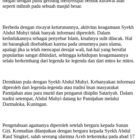
megah dengan pintu gerbang menyerupai bentuk kurawal atau
seperti mihrab pada sebuah masjid besar.
Berbeda dengan riwayat keturunannya, aktivitas keagamaan Syekh
Abdul Muhyi tidak banyak informasi diperoleh. Dalam
kedudukannya sebagai penyebar Islam, kisahnya sulit dilacak. Hal
ini barangkali disebabkan karena pada umumnya para ulama,
apalagi jika ia telah mencapai derajat wali, hal-hal yang bersifat
popularitas sangat dihindari, sehingga kehidupan keagamaannya
selalu berkembang dari legenda ke legenda dan dari mitos ke mitos.
Demikian pula dengan Syekh Abdul Muhyi. Kebanyakan informasi
diperoleh dari legenda-legenda atau tradisi lisan masyarakat
Pamijahan atau para murid dan penganut disiplin Satariyah. Dalam
tradisi setempat, Abdul Muhyi datang ke Pamijahan melalui
Darmaloka, Kuningan.
Pengetahuan agamanya diperoleh setelah berguru kepada Sunan
Giri. Kemudian dilanjutkan dengan berguru kepada Syekh Abdul
Rauf Singkel, salah seorang ularmna Aceh terkemuka pada abad 17