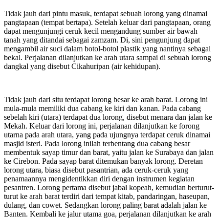
Tidak jauh dari pintu masuk, terdapat sebuah lorong yang dinamai
pangtapaan (tempat bertapa). Setelah keluar dari pangtapaan, orang
dapat mengunjungi ceruk kecil mengandung sumber air bawah
tanah yang ditandai sebagai zamzam. Di, sini pengunjung dapat
mengambil air suci dalam botol-botol plastik yang nantinya sebagai
bekal. Perjalanan dilanjutkan ke arah utara sampai di sebuah lorong
dangkal yang disebut Cikahuripan (air kehidupan).
Tidak jauh dari situ terdapat lorong besar ke arah barat. Lorong ini
mula-mula memiliki dua cabang ke kiri dan kanan. Pada cabang
sebelah kiri (utara) terdapat dua lorong, disebut menara dan jalan ke
Mekah. Keluar dari lorong ini, perjalanan dilanjutkan ke forong
utarna pada arah utara, yang pada ujungnya terdapat ceruk dinamai
masjid isteri. Pada lorong inilah terbentang dua cabang besar
membentuk sayap timur dan barat, yaitu jalan ke Surabaya dan jalan
ke Cirebon. Pada sayap barat ditemukan banyak lorong. Deretan
lorong utara, biasa disebut pasantrian, ada ceruk-ceruk yang
penamaannya mengidentikkan diri dengan instrumen kegiatan
pesantren. Lorong pertama disebut jabal kopeah, kemudian berturut-
turut ke arah barat terdiri dari tempat kitab, pandaringan, haseupan,
dulang, dan cowet. Sedangkan lorong paling barat adalah jalan ke
Banten. Kembali ke jalur utama goa, perjalanan dilanjutkan ke arah