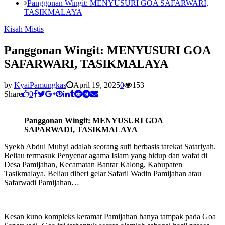
Panggonan Wingit: MENYUSURI GOA SAFARWARI,
TASIKMALAYA
Kisah Mistis
Panggonan Wingit: MENYUSURI GOA
SAFARWARI, TASIKMALAYA
by
KyaiPamungkas
April 19, 2025
0
153
Share
0
Panggonan Wingit: MENYUSURI GOA
SAPARWADI, TASIKMALAYA
Syekh Abdul Muhyi adalah seorang sufi berbasis tarekat Satariyah.
Beliau termasuk Penyenar agama Islam yang hidup dan wafat di
Desa Pamijahan, Kecamatan Bantar Kalong, Kabupaten
Tasikmalaya. Beliau diberi gelar Safaril Wadin Pamijahan atau
Safarwadi Pamijahan…
Kesan kuno kompleks keramat Pamijahan hanya tampak pada Goa