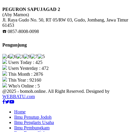
PEGURON SAPUJAGAD 2
(Aby Marnos)
Jl. Raya Gudo No. 50, RT 05/RW 03, Gudo, Jombang, Jawa Timur
61453
☎️ 0857-8008-0098
Pengunjung
Users Today : 425
Users Yesterday : 472
This Month : 2876
This Year : 92160
Who's Online : 5
@2025 - bomoh.online. All Right Reserved. Designed by
WEBBATU.com
Facebook
Twitter
Youtube
Home
Ilmu Penutup Jodoh
Ilmu Penglaris Usaha
Ilmu Pembungkam