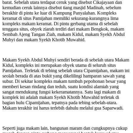
barat. Sebelah utara terdapat ceruk yang disebut Cikajayaan dan
kemudian ceruk lainnya disebut tiang masjid Madinah, sebelum
berakhir di pintu ke luar di Kampung Panyalahan. Kompleks
keramat di situs Pamijahan memiliki sekurang-kurangnya lima
kompleks makam keramat. Di pintu gerbang utama di sebelah
tenggara situs, obyek ziarah terdiri dari makam Bengkok, makam
Sembah Ajeng Tangan Ziah, makam Kidul, makam Syekh Abdul
Muhyi dan makam Syekh Khotib Muwahid.
Makam Syekh Abdul Muhyi sendiri berada di sebelah utara Makam
Kidul, kompleks ini merupakan obyek utama di seluruh situs
Pamijahan. Terletak di tebing sebelah utara Cipamijahan, makam ini
seolah berada di atas bukit yang dikelilingi hamparan sawah yang
subur. Di sekitar kompleks makam tumbuh pepohonan besar yang
memberi kesan rindang dan teduh, suatu kondisi alamiah yang
sangat mendukung fungsi kekeramatannya. Satu lagi makam di
komplek ini adalah makam Syekh Khotib Muwahid terletak di
bagian hulu Cipamijahan, tepatnya pada tebing sebelah-utara.
Makam terakhir ini harus terlebih dahulu melalui gua Saparwadi.
Seperti juga makam lain, bangunan maram dan cungkupnya cukup