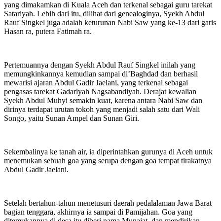
yang dimakamkan di Kuala Aceh dan terkenal sebagai guru tarekat
Satariyah. Lebih dari itu, dilihat dari genealoginya, Syekh Abdul
Rauf Singkel juga adalah keturunan Nabi Saw yang ke-13 dari garis
Hasan ra, putera Fatimah ra.
Pertemuannya dengan Syekh Abdul Rauf Singkel inilah yang
memungkinkannya kemudian sampai di’Baghdad dan berhasil
mewarisi ajaran Abdul Gadir Jaelani, yang terkenal sebagai
pengasas tarekat Gadariyah Nagsabandiyah. Derajat kewalian
Syekh Abdul Muhyi semakin kuat, karena antara Nabi Saw dan
dirinya terdapat urutan tokoh yang menjadi salah satu dari Wali
Songo, yaitu Sunan Ampel dan Sunan Giri.
Sekembalinya ke tanah air, ia diperintahkan gurunya di Aceh untuk
menemukan sebuah goa yang serupa dengan goa tempat tirakatnya
Abdul Gadir Jaelani.
Setelah bertahun-tahun menetusuri daerah pedalalaman Jawa Barat
bagian tenggara, akhirnya ia sampai di Pamijahan. Goa yang
ditemukannya di desa itu diberi nama Munajat, dan mendirikan