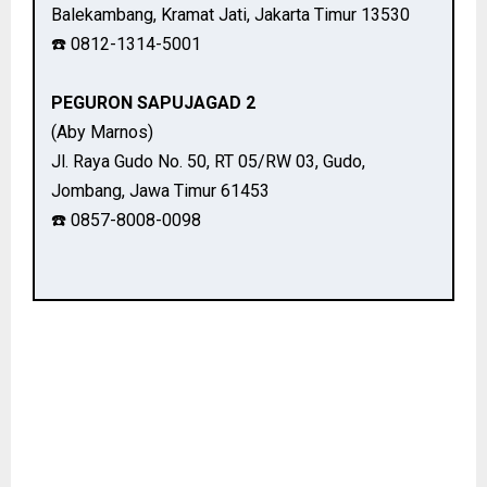
Balekambang, Kramat Jati, Jakarta Timur 13530
☎️ 0812-1314-5001
PEGURON SAPUJAGAD 2
(Aby Marnos)
Jl. Raya Gudo No. 50, RT 05/RW 03, Gudo,
Jombang, Jawa Timur 61453
☎️ 0857-8008-0098