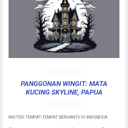
PANGGONAN WINGIT: MATA
KUCING SKYLINE, PAPUA
MISTERI TEMPAT-TEMPAT BERHANTU DI INDONESIA