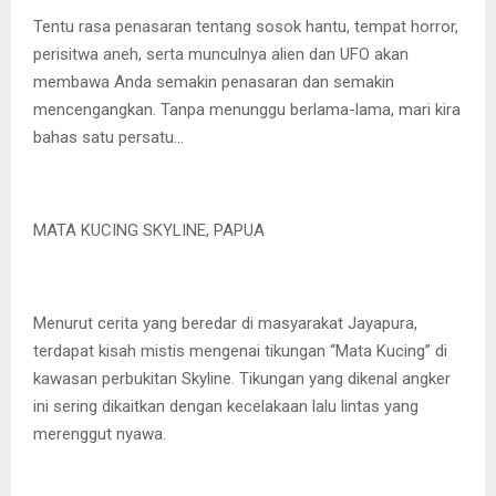
Tentu rasa penasaran tentang sosok hantu, tempat horror,
perisitwa aneh, serta munculnya alien dan UFO akan
membawa Anda semakin penasaran dan semakin
mencengangkan. Tanpa menunggu berlama-lama, mari kira
bahas satu persatu…
MATA KUCING SKYLINE, PAPUA
Menurut cerita yang beredar di masyarakat Jayapura,
terdapat kisah mistis mengenai tikungan “Mata Kucing” di
kawasan perbukitan Skyline. Tikungan yang dikenal angker
ini sering dikaitkan dengan kecelakaan lalu lintas yang
merenggut nyawa.