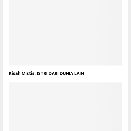
Kisah Mistis: ISTRI DARI DUNIA LAIN