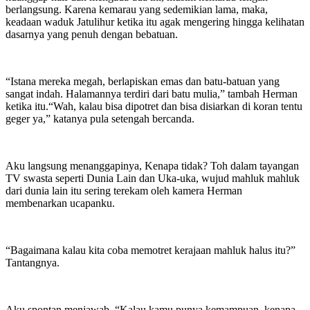
berlangsung. Karena kemarau yang sedemikian lama, maka,
keadaan waduk Jatulihur ketika itu agak mengering hingga kelihatan
dasarnya yang penuh dengan bebatuan.
“Istana mereka megah, berlapiskan emas dan batu-batuan yang
sangat indah. Halamannya terdiri dari batu mulia,” tambah Herman
ketika itu.“Wah, kalau bisa dipotret dan bisa disiarkan di koran tentu
geger ya,” katanya pula setengah bercanda.
Aku langsung menanggapinya, Kenapa tidak? Toh dalam tayangan
TV swasta seperti Dunia Lain dan Uka-uka, wujud mahluk mahluk
dari dunia lain itu sering terekam oleh kamera Herman
membenarkan ucapanku.
“Bagaimana kalau kita coba memotret kerajaan mahluk halus itu?”
Tantangnya.
Aku spontan menjawab, “Kalau kamu punya kemampuan, kenapa