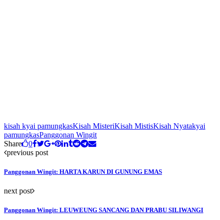
kisah kyai pamungkas
Kisah Misteri
Kisah Mistis
Kisah Nyata
kyai
pamungkas
Panggonan Wingit
Share
0
previous post
Panggonan Wingit: HARTA KARUN DI GUNUNG EMAS
next post
Panggonan Wingit: LEUWEUNG SANCANG DAN PRABU SILIWANGI