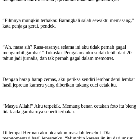
“Filmnya mungkin terbakar. Barangkali salah sewaktu memasang,”
kata penjaga gerai, pendek.
“Ah, masa sih? Rasa-rasanya selama ini aku tidak pernah gagal
mengambil gambar!” Tukasku. Pengalamanku sudah lebih dari 20
tahun jadi jurnalis, dan tak pernah gagal dalam memotret.
Dengan harap-harap cemas, aku periksa sendiri lembar demi lembar
hasil jepretan kamera yang diberikan tukang cuci cetak itu.
“Masya Allah!” Aku terpekik. Memang benar, cetakan foto itu bleng
tidak ada gambarnya seperti terbakar.
Di tempat Herman aku bicarakan masalah tersebut. Dia
mengomentari hasil jepretanku, “Mungkin karena jin itu dari unsur