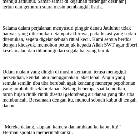
menuju Jatiluhur. Samar-samar di kejauhan terdengar desir air |
terjun dan gemuruh suara mesin pembangkit listrik.
Selama dalam perjalanan menyusuri pinggir danau Jatiluhur tidak
banyak yang dibicarakan. Sampai akhirnya, pada lokasi yang sudah
ditentukan, segera digelar sebuah ritual kecil. Kami semua berdoa
dengan khusyuk, memohon petunjuk kepada Allah SWT agar diberi
keselamatan dan dilindungi dari segala hal yang buruk.
Udara malam yang dingin di musim kemarau, terasa menggigit
persendian, kendati aku menggunakan jaket tebal. Angin yang
semula semilir, tiba tiba berubah agak kencang menerpa pepohonan
yang tumbuh di sekitar danau. Selang beberapa saat kemudian,
turun hujan rintik-rintik disertai gelombang air danau yang tiba-tiba
membuncah. Bersamaan dengan itu, muncul sebuah kabut di tengah
danau.
“Mereka datang, siapkan kamera dan arahkan ke kabut itu!”
Herman spontan memerintahkanku.