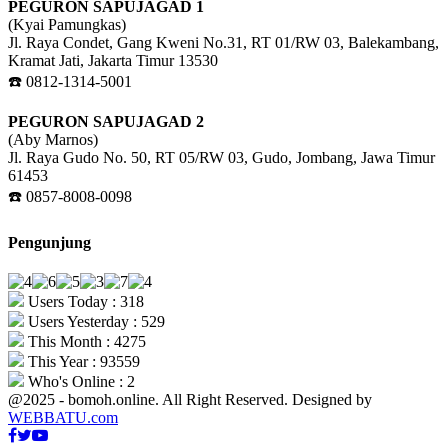
PEGURON SAPUJAGAD 1
(Kyai Pamungkas)
Jl. Raya Condet, Gang Kweni No.31, RT 01/RW 03, Balekambang,
Kramat Jati, Jakarta Timur 13530
☎️ 0812-1314-5001
PEGURON SAPUJAGAD 2
(Aby Marnos)
Jl. Raya Gudo No. 50, RT 05/RW 03, Gudo, Jombang, Jawa Timur
61453
☎️ 0857-8008-0098
Pengunjung
Users Today : 318
Users Yesterday : 529
This Month : 4275
This Year : 93559
Who's Online : 2
@2025 - bomoh.online. All Right Reserved. Designed by
WEBBATU.com
Facebook
Twitter
Youtube