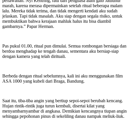
perlawanan. Nyi Kentring, ratu dari penguasa alam gaib Jatiluhur
marah, karena merasa dipermainkan setelah ritual beberapa malam
lalu. Mereka tidak terima, dan tidak mengerti kendati aku sudah
jelaskan. Tapi tidak masalah. Aku siap dengan segala risiko, untuk
membuktikan bahwa kerajaan mahluk halus itu bisa diambil
gambarnya.” Papar Herman.
Pas pukul 01.00, ritual pun dimulai. Semua rombongan bersiaga dan
berdoa menghadap ke tengah danau, sementara aku bersiap-siap
dengan kamera yang telah dirituali.
Berbeda dengan ritual sebelumnya, kali ini aku menggunakan film
ASA 1000 yang kubeli dari Braga, Bandung.
Saat itu, tiba-tiba angin yang bertiup sepoi-sepoi berubah kencang.
Hujan rintik-rintik juga turun kembali, disertai kilat yang
menyambarnyambar di angkasa. Demikian kencangnya tiupan angin
sehingga pepohonan pinus di sekeliling danau nampak meliuk-liuk.