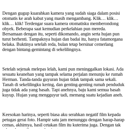
Dengan gugup kuarahkan kamera yang sudah siaga dalam posisi
otomatis ke arah kabut yang masih mengambang. Klik… klik…
klik… klik! Terdengar suara kamera otomatisku memberondong
obyek. Beberapa saat kemudian perkelahian pun mereda.
Bersamaan dengan itu, seperti dikomando, angin serta hujan pun
turut berhenti. Tampaknya hujan dan badai itu, hanya fatamorgana
belaka. Buktinya setelah reda, bulan tetap bersinar cemerlang
dengan bintang-gemintang di sekelilingnya.
Setelah sejenak melepas lelah, kami pun meninggalkan lokasi. Ada
sesuatu keanehan yang tampak selama perjalan menunju ke rumah
Herman. Tanda-tanda guyuran hujan tidak tampak sama sekali.
Tanah di sekelilingku kering, dan genting-genting rumah penduduk
juga tidak ada yang basah. Tapi anehnya, baju kami semua basah
kuyup. Hujan yang mengguyur tadi, memang suatu kejadian aneh.
Keesokan harinya, seperti biasa aku serahkan negatif film kepada
petugas gerai foto. Hampir satu jam menunggu dengan harap-harap
cemas, akhirnya, hasil cetakan film itu kuterima juga. Dengan tak