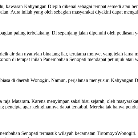
lu, kawasan Kahyangan Dlepih dikenal sebagai tempat semedi atau ber
n. Aura inilah yang oleh sebagian masyarakat diyakini dapat mengabu
bagian paling terbelakang. Di sepanjang jalan dipenuhi oleh petilasan
ericik air dan nyanyian binatang liar, terutama monyet yang telah lama
 konon di tempat inilah Panembahan Senopati mendapat petunjuk atau
a biasa di daerah Wonogiri. Namun, perjalanan menyusuri Kahyangan D
aja-raja Mataram. Karena menyimpan saksi bisu sejarah, oleh masyarakat 
ang pencipta agar keinginannya dapat terkabul. Mereka tak hanya pend
nembahan Senopati termasuk wilayah kecamatan TirtomoyoWonogiri. Jar