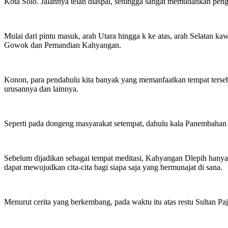
Kota Solo. Jalannya telah diaspal, sehingga sangat memudahkan pen
Mulai dari pintu masuk, arah Utara hingga k ke atas, arah Selatan ka
Gowok dan Pemandian Kahyangan.
Konon, para pendahulu kita banyak yang memanfaatkan tempat terseb
urusannya dan lainnya.
Seperti pada dongeng masyarakat setempat, dahulu kala Panembahan 
Sebelum dijadikan sebagai tempat meditasi, Kahyangan Dlepih hanya
dapat mewujudkan cita-cita bagi siapa saja yang bermunajat di sana.
Menurut cerita yang berkembang, pada waktu itu atas restu Sultan