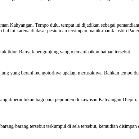
siraman Kahyangan. Tempo dulu, tempat ini dijadikan sebagai pemandia
n hal ini karena di dasar pesiraman tersimpan manik-manik tasbih Pan
tuk tidur. Banyak pengunjung yang memanfaatkan batuan tersebut.
njung yang berani mengotorinya apalagi merusaknya. Bahkan tempo du
yang diperuntukan bagi para pepunden di kawasan Kahyangan Dlepih. Be
h barang-barang tersebut terkumpul di sela tersebut, kemudian disimp