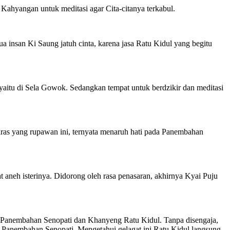
Kahyangan untuk meditasi agar Cita-citanya terkabul.
 insan Ki Saung jatuh cinta, karena jasa Ratu Kidul yang begitu
 yaitu di Sela Gowok. Sedangkan tempat untuk berdzikir dan meditasi
ras yang rupawan ini, ternyata menaruh hati pada Panembahan
 aneh isterinya. Didorong oleh rasa penasaran, akhirnya Kyai Puju
lah Panembahan Senopati dan Khanyeng Ratu Kidul. Tanpa disengaja,
 Panembahan Senopati. Mengetahui gelagat ini Ratu Kidul langsung