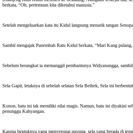
berkata, “Oh, pertemuan kita diketahui manusia.”
Setelah mengeluarkan kata itu Kidul langsung menarik tangan Senopati
Sambil mengajak Panembah Ratu Kidul berkata, “Mari Kang pulang,
Sebelum berangkat ia memanggil pembantunya Widyanangga, sambil be
Sela Gapit, letaknya di sebelah selatan Sela Bethek, Sela ini berben
Konon, batu ini tak memiliki nilai magis. Namun, batu ini diyakini 
penunggu Kahyangan.
Karena bentuknya yang menyerupai payung, sela yang berada di teng