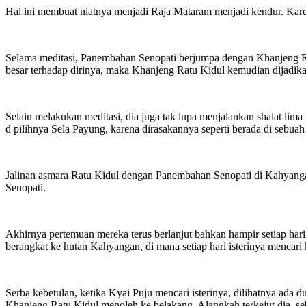
Hal ini membuat niatnya menjadi Raja Mataram menjadi kendur. Kare
Selama meditasi, Panembahan Senopati berjumpa dengan Khanjeng Ratu
besar terhadap dirinya, maka Khanjeng Ratu Kidul kemudian dijadika
Selain melakukan meditasi, dia juga tak lupa menjalankan shalat lim
d pilihnya Sela Payung, karena dirasakannya seperti berada di sebu
Jalinan asmara Ratu Kidul dengan Panembahan Senopati di Kahyangan
Senopati.
Akhirnya pertemuan mereka terus berlanjut bahkan hampir setiap hari
berangkat ke hutan Kahyangan, di mana setiap hari isterinya mencari
Serba kebetulan, ketika Kyai Puju mencari isterinya, dilihatnya ad
Khanjeng Ratu Kidul menoleh ke belakang. Alangkah terkejut dia, s