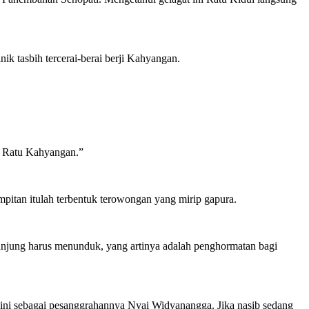
ik tasbih tercerai-berai berji Kahyangan.
di Ratu Kahyangan.”
impitan itulah terbentuk terowongan yang mirip gapura.
ngunjung harus menunduk, yang artinya adalah penghormatan bagi
kini sebagai pesanggrahannya Nyai Widyanangga. Jika nasib sedang