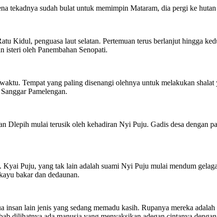
na tekadnya sudah bulat untuk memimpin Mataram, dia pergi ke hutan 
 Kidul, penguasa laut selatan. Pertemuan terus berlanjut hingga kedua
n isteri oleh Panembahan Senopati.
a waktu. Tempat yang paling disenangi olehnya untuk melakukan shalat
ah Sanggar Pamelengan.
 Dlepih mulai terusik oleh kehadiran Nyi Puju. Gadis desa dengan pa
. Kyai Puju, yang tak lain adalah suami Nyi Puju mulai mendum gelagat
 kayu bakar dan dedaunan.
a dua insan lain jenis yang sedang memadu kasih. Rupanya mereka ada
ebab dilihatnya ada manusia yang menyaksikan adegan cintanya dengan