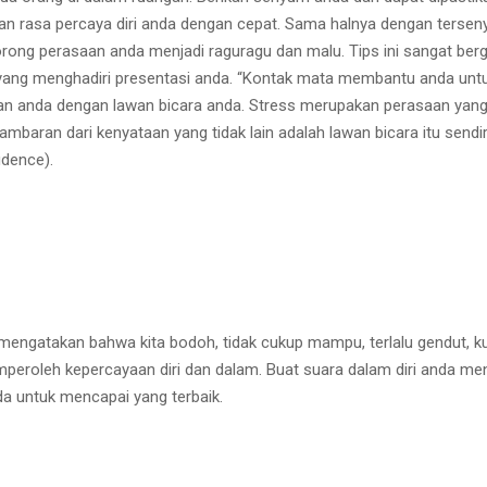
an rasa percaya diri anda dengan cepat. Sama halnya dengan terse
ong perasaan anda menjadi raguragu dan malu. Tips ini sangat bergu
ang menghadiri presentasi anda. “Kontak mata membantu anda untuk
anda dengan lawan bicara anda. Stress merupakan perasaan yang d
mbaran dari kenyataan yang tidak lain adalah lawan bicara itu send
idence).
g mengatakan bahwa kita bodoh, tidak cukup mampu, terlalu gendut, k
peroleh kepercayaan diri dan dalam. Buat suara dalam diri anda m
a untuk mencapai yang terbaik.