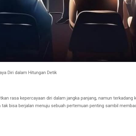
ya Diri dalam Hitungan Detik
tkan rasa kepercayaan diri dalam jangka panjang, namun terkadang 
ya tak bisa berjalan menuju sebuah pertemuan penting sambil memba