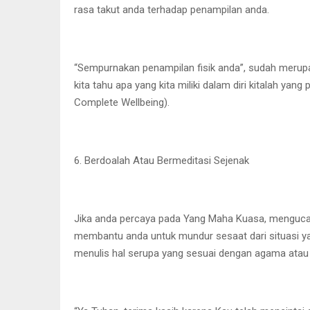
rasa takut anda terhadap penampilan anda.
“Sempurnakan penampilan fisik anda”, sudah merup
kita tahu apa yang kita miliki dalam diri kitalah yan
Complete Wellbeing).
6. Berdoalah Atau Bermeditasi Sejenak
Jika anda percaya pada Yang Maha Kuasa, mengucapk
membantu anda untuk mundur sesaat dari situasi y
menulis hal serupa yang sesuai dengan agama atau