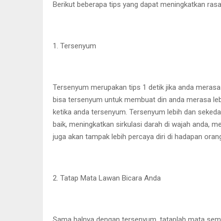
Berikut beberapa tips yang dapat meningkatkan rasa
1. Tersenyum
Tersenyum merupakan tips 1 detik jika anda merasa 
bisa tersenyum untuk membuat din anda merasa lebi
ketika anda tersenyum. Tersenyum lebih dan seke
baik, meningkatkan sirkulasi darah di wajah anda, 
juga akan tampak lebih percaya diri di hadapan oran
2. Tatap Mata Lawan Bicara Anda
Sama halnya dengan tersenyum, tataplah mata sem