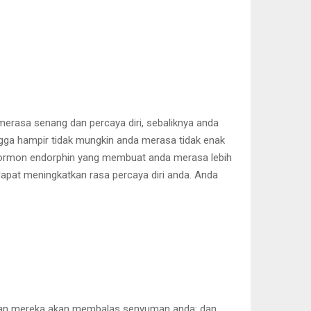
merasa senang dan percaya diri, sebaliknya anda
gga hampir tidak mungkin anda merasa tidak enak
hormon endorphin yang membuat anda merasa lebih
dapat meningkatkan rasa percaya diri anda. Anda
ikan mereka akan membalas senyuman anda: dan