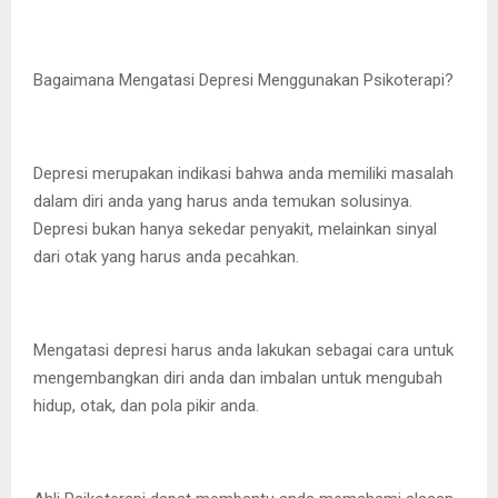
Bagaimana Mengatasi Depresi Menggunakan Psikoterapi?
Depresi merupakan indikasi bahwa anda memiliki masalah
dalam diri anda yang harus anda temukan solusinya.
Depresi bukan hanya sekedar penyakit, melainkan sinyal
dari otak yang harus anda pecahkan.
Mengatasi depresi harus anda lakukan sebagai cara untuk
mengembangkan diri anda dan imbalan untuk mengubah
hidup, otak, dan pola pikir anda.