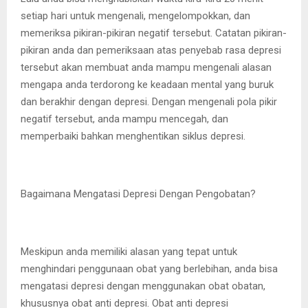
setiap hari untuk mengenali, mengelompokkan, dan
memeriksa pikiran-pikiran negatif tersebut. Catatan pikiran-
pikiran anda dan pemeriksaan atas penyebab rasa depresi
tersebut akan membuat anda mampu mengenali alasan
mengapa anda terdorong ke keadaan mental yang buruk
dan berakhir dengan depresi. Dengan mengenali pola pikir
negatif tersebut, anda mampu mencegah, dan
memperbaiki bahkan menghentikan siklus depresi.
Bagaimana Mengatasi Depresi Dengan Pengobatan?
Meskipun anda memiliki alasan yang tepat untuk
menghindari penggunaan obat yang berlebihan, anda bisa
mengatasi depresi dengan menggunakan obat obatan,
khususnya obat anti depresi. Obat anti depresi