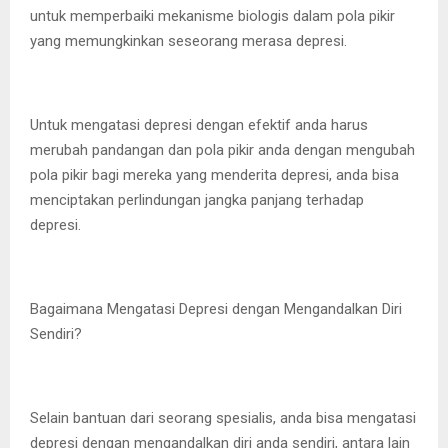
untuk memperbaiki mekanisme biologis dalam pola pikir
yang memungkinkan seseorang merasa depresi.
Untuk mengatasi depresi dengan efektif anda harus
merubah pandangan dan pola pikir anda dengan mengubah
pola pikir bagi mereka yang menderita depresi, anda bisa
menciptakan perlindungan jangka panjang terhadap
depresi.
Bagaimana Mengatasi Depresi dengan Mengandalkan Diri
Sendiri?
Selain bantuan dari seorang spesialis, anda bisa mengatasi
depresi dengan mengandalkan diri anda sendiri, antara lain