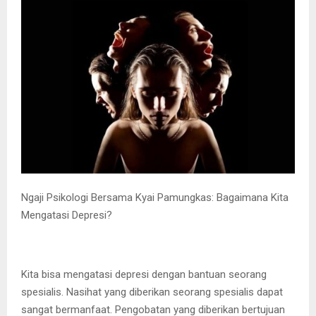
Ngaji Psikologi Bersama Kyai Pamungkas: Bagaimana Kita
Mengatasi Depresi?
Kita bisa mengatasi depresi dengan bantuan seorang
spesialis. Nasihat yang diberikan seorang spesialis dapat
sangat bermanfaat. Pengobatan yang diberikan bertujuan