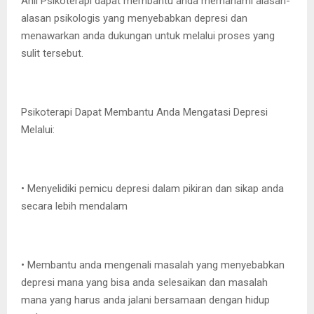
Ahli Psikoterapi dapat membantu anda memahami alasan-
alasan psikologis yang menyebabkan depresi dan
menawarkan anda dukungan untuk melalui proses yang
sulit tersebut.
Psikoterapi Dapat Membantu Anda Mengatasi Depresi
Melalui:
• Menyelidiki pemicu depresi dalam pikiran dan sikap anda
secara lebih mendalam
• Membantu anda mengenali masalah yang menyebabkan
depresi mana yang bisa anda selesaikan dan masalah
mana yang harus anda jalani bersamaan dengan hidup