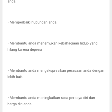
anda
• Memperbaiki hubungan anda
• Membantu anda menemukan kebahagiaan hidup yang
hilang karena depresi
• Membantu anda mengekspresikan perasaan anda dengan
lebih baik
• Membantu anda meningkatkan rasa percaya diri dan
harga diri anda