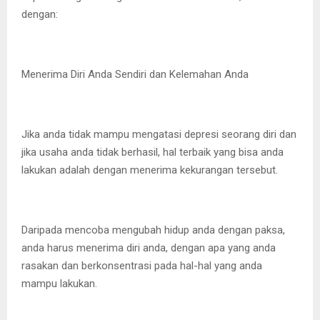
dengan:
Menerima Diri Anda Sendiri dan Kelemahan Anda
Jika anda tidak mampu mengatasi depresi seorang diri dan
jika usaha anda tidak berhasil, hal terbaik yang bisa anda
lakukan adalah dengan menerima kekurangan tersebut.
Daripada mencoba mengubah hidup anda dengan paksa,
anda harus menerima diri anda, dengan apa yang anda
rasakan dan berkonsentrasi pada hal-hal yang anda
mampu lakukan.