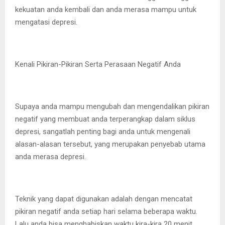
kekuatan anda kembali dan anda merasa mampu untuk
mengatasi depresi.
Kenali Pikiran-Pikiran Serta Perasaan Negatif Anda
Supaya anda mampu mengubah dan mengendalikan pikiran
negatif yang membuat anda terperangkap dalam siklus
depresi, sangatlah penting bagi anda untuk mengenali
alasan-alasan tersebut, yang merupakan penyebab utama
anda merasa depresi.
Teknik yang dapat digunakan adalah dengan mencatat
pikiran negatif anda setiap hari selama beberapa waktu.
Lalu anda bisa menghabiskan waktu kira-kira 20 menit