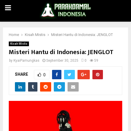
PRIMARY
MENU
Home
Kisah Mistis
Misteri Hantu di Indonesia: JENGLOT
Kisah Mistis
Misteri Hantu di Indonesia: JENGLOT
by
KyaiPamungkas
September 30, 2025
0
59
SHARE
0