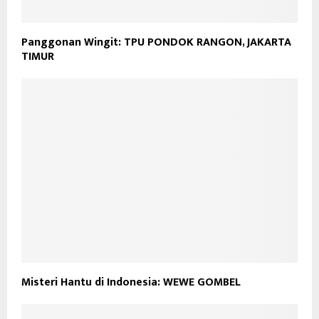
Panggonan Wingit: TPU PONDOK RANGON, JAKARTA
TIMUR
Misteri Hantu di Indonesia: WEWE GOMBEL