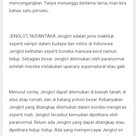
mencengangkan. Tanpa menunggu berlama-lama, mari kira
bahas satu persatu…
JENGLOT, NUSANTARA Jenglot adalah jenis makhluk
seperti vampir dalam budaya dan mitos di Indonesia.
Jenglot kelihatan seperti boneka manusia kecil namun
hidup. Sebagian besar Jenglot ditemukan oleh paranormal
setelah mereka melakukan upacara supernatural atau gaib.
Menurut cerita, Jenglot dapat ditemukan di bawah tanah, di
atas atap rumah, dan di batang pohon besar. Kebanyakan
Jenglot yang ditangkap ditemukan dalam kondisi mengeras
seperti mati. Jenglot tersebut kemudian dipelihara oleh
paranormal. Belum ada Jenglot yang dapat ditangkap atau
dipelihara hidup-hidup. Ada yang mempercayai Jenglot ini