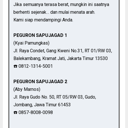
Jika semuanya terasa berat, mungkin ini saatnya
berhenti sejenak… dan mulai menata arah.
Kami siap mendampingi Anda.
PEGURON SAPUJAGAD 1
(Kyai Pamungkas)
Jl. Raya Condet, Gang Kweni No.31, RT 01/RW 03,
Balekambang, Kramat Jati, Jakarta Timur 13530
☎️ 0812-1314-5001
PEGURON SAPUJAGAD 2
(Aby Marnos)
Jl. Raya Gudo No. 50, RT 05/RW 03, Gudo,
Jombang, Jawa Timur 61453
☎️ 0857-8008-0098