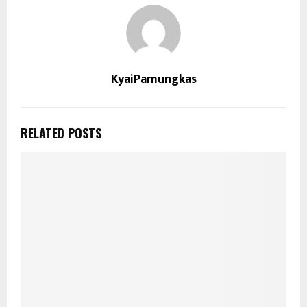
KyaiPamungkas
RELATED POSTS