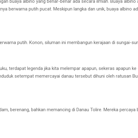
an buaya albino yang benar-benar ada secara ilmiah. Buaya albino 
itnya berwarna putih pucat. Meskipun langka dan unik, buaya albino 
erwarna putih. Konon, siluman ini membangun kerajaan di sungai-sun
luku, terdapat legenda jika kita melempar apapun, sekeras apapun k
duduk setempat memercayai danau tersebut dihuni oleh ratusan Buay
endam, berenang, bahkan memancing di Danau Tolire. Mereka perca