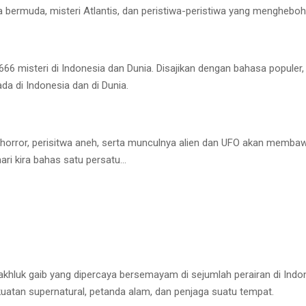
iga bermuda, misteri Atlantis, dan peristiwa-peristiwa yang mengheboh
 666 misteri di Indonesia dan Dunia. Disajikan dengan bahasa populer
a di Indonesia dan di Dunia.
 horror, perisitwa aneh, serta munculnya alien dan UFO akan mem
i kira bahas satu persatu…
khluk gaib yang dipercaya bersemayam di sejumlah perairan di Indon
kuatan supernatural, petanda alam, dan penjaga suatu tempat.