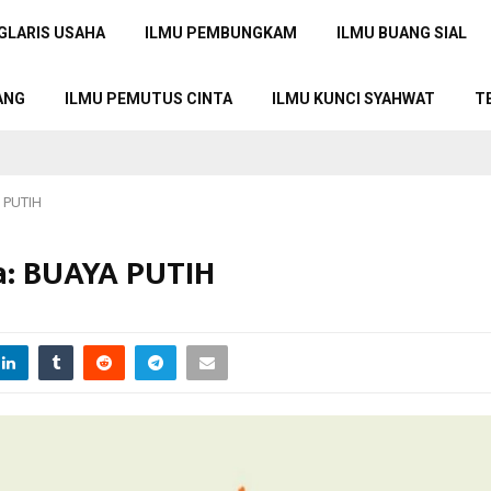
GLARIS USAHA
ILMU PEMBUNGKAM
ILMU BUANG SIAL
ANG
ILMU PEMUTUS CINTA
ILMU KUNCI SYAHWAT
T
A PUTIH
ia: BUAYA PUTIH