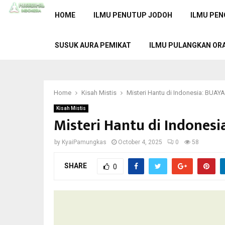
HOME
ILMU PENUTUP JODOH
ILMU PEN
SUSUK AURA PEMIKAT
ILMU PULANGKAN OR
Home
Kisah Mistis
Misteri Hantu di Indonesia: BUAY
Kisah Mistis
Misteri Hantu di Indones
by
KyaiPamungkas
October 4, 2025
0
58
SHARE
0