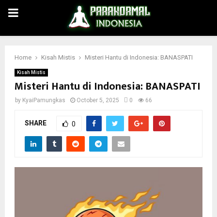
PRIMARY
MENU
Home
Kisah Mistis
Misteri Hantu di Indonesia: BANASPATI
Kisah Mistis
Misteri Hantu di Indonesia: BANASPATI
by
KyaiPamungkas
October 5, 2025
0
66
SHARE
0