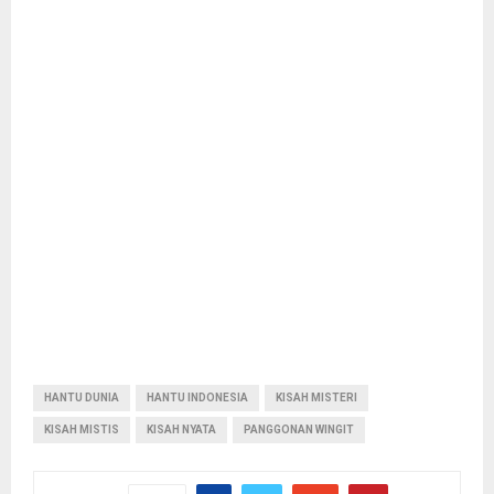
HANTU DUNIA
HANTU INDONESIA
KISAH MISTERI
KISAH MISTIS
KISAH NYATA
PANGGONAN WINGIT