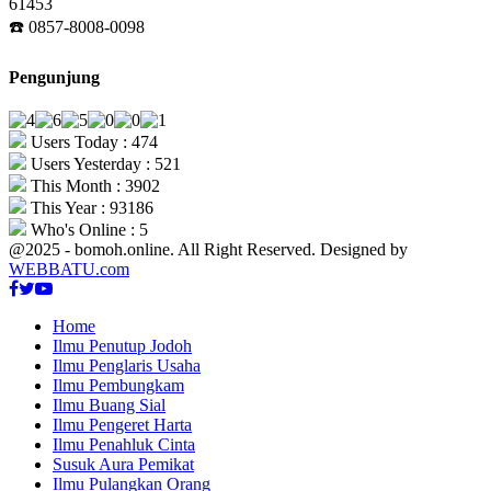
61453
☎️ 0857-8008-0098
Pengunjung
Users Today : 474
Users Yesterday : 521
This Month : 3902
This Year : 93186
Who's Online : 5
@2025 - bomoh.online. All Right Reserved. Designed by
WEBBATU.com
Facebook
Twitter
Youtube
Home
Ilmu Penutup Jodoh
Ilmu Penglaris Usaha
Ilmu Pembungkam
Ilmu Buang Sial
Ilmu Pengeret Harta
Ilmu Penahluk Cinta
Susuk Aura Pemikat
Ilmu Pulangkan Orang