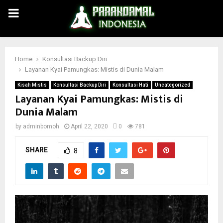
PRIMARY
MENU
Home
Konsultasi Backup Diri
Layanan Kyai Pamungkas: Mistis di Dunia Malam
Kisah Mistis
Konsultasi Backup Diri
Konsultasi Hati
Uncategorized
Layanan Kyai Pamungkas: Mistis di
Dunia Malam
by
adminbomoh
April 22, 2020
0
781
SHARE
8