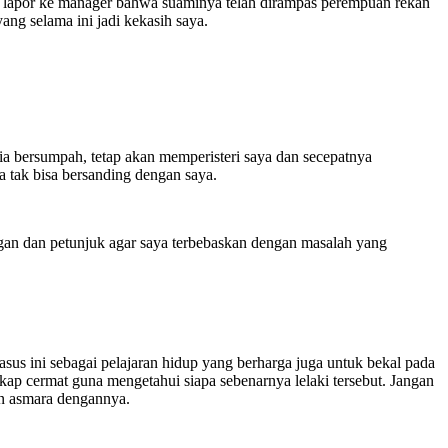
l lapor ke manager bahwa suaminya telah dirampas perempuan rekan
yang selama ini jadi kekasih saya.
Dia bersumpah, tetap akan memperisteri saya dan secepatnya
ka tak bisa bersanding dengan saya.
ingan dan petunjuk agar saya terbebaskan dengan masalah yang
us ini sebagai pelajaran hidup yang berharga juga untuk bekal pada
kap cermat guna mengetahui siapa sebenarnya lelaki tersebut. Jangan
in asmara dengannya.