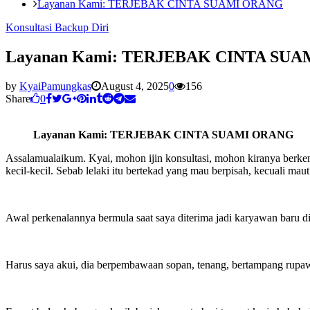
Layanan Kami: TERJEBAK CINTA SUAMI ORANG
Konsultasi Backup Diri
Layanan Kami: TERJEBAK CINTA SU
by
KyaiPamungkas
August 4, 2025
0
156
Share
0
Layanan Kami: TERJEBAK CINTA SUAMI ORANG
Assalamualaikum. Kyai, mohon ijin konsultasi, mohon kiranya berken
kecil-kecil. Sebab lelaki itu bertekad yang mau berpisah, kecuali m
Awal perkenalannya bermula saat saya diterima jadi karyawan baru di
Harus saya akui, dia berpembawaan sopan, tenang, bertampang rupaw