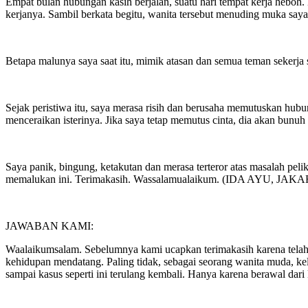
Empat bulan hubungan kasih berjalan, suatu hari tempat kerja heb
kerjanya. Sambil berkata begitu, wanita tersebut menuding muka saya. D
Betapa malunya saya saat itu, mimik atasan dan semua teman sekerja
Sejak peristiwa itu, saya merasa risih dan berusaha memutuskan hubun
menceraikan isterinya. Jika saya tetap memutus cinta, dia akan bunuh d
Saya panik, bingung, ketakutan dan merasa terteror atas masalah pel
memalukan ini. Terimakasih. Wassalamualaikum. (IDA AYU, JAKA
JAWABAN KAMI:
Waalaikumsalam. Sebelumnya kami ucapkan terimakasih karena telah p
kehidupan mendatang. Paling tidak, sebagai seorang wanita muda, kel
sampai kasus seperti ini terulang kembali. Hanya karena berawal da