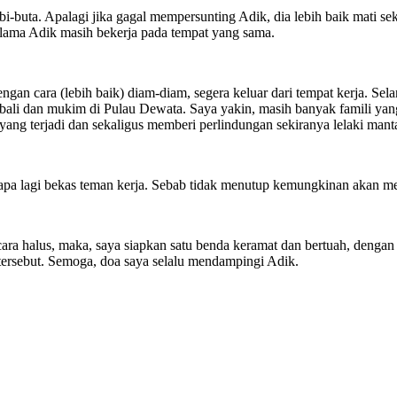
i-buta. Apalagi jika gagal mempersunting Adik, dia lebih baik mati se
elama Adik masih bekerja pada tempat yang sama.
an cara (lebih baik) diam-diam, segera keluar dari tempat kerja. Selan
mbali dan mukim di Pulau Dewata. Saya yakin, masih banyak famili ya
ang terjadi dan sekaligus memberi perlindungan sekiranya lelaki man
 apa lagi bekas teman kerja. Sebab tidak menutup kemungkinan akan m
ra halus, maka, saya siapkan satu benda keramat dan bertuah, dengan a
tersebut. Semoga, doa saya selalu mendampingi Adik.