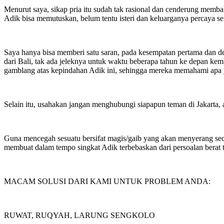
Menurut saya, sikap pria itu sudah tak rasional dan cenderung membab
Adik bisa memutuskan, belum tentu isteri dan keluarganya percaya s
Saya hanya bisa memberi satu saran, pada kesempatan pertama dan deng
dari Bali, tak ada jeleknya untuk waktu beberapa tahun ke depan ke
gamblang atas kepindahan Adik ini, sehingga mereka memahami apa y
Selain itu, usahakan jangan menghubungi siapapun teman di Jakarta,
Guna mencegah sesuatu bersifat magis/gaib yang akan menyerang seca
membuat dalam tempo singkat Adik terbebaskan dari persoalan berat 
MACAM SOLUSI DARI KAMI UNTUK PROBLEM ANDA:
RUWAT, RUQYAH, LARUNG SENGKOLO