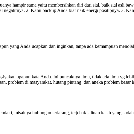
nya hampir sama yaitu membersihkan diri dari sial, baik sial asli ba
al negatifnya. 2. Kami backup Anda biar naik energi positipnya. 3. Kam
papun yang Anda ucapkan dan inginkan, tanpa ada kemampuan menola
g-iyakan apapun kata Anda. Ini puncaknya ilmu, tidak ada ilmu yg lebi
n, problem di masyarakat, hutang piutang, dan aneka problem besar l
daki, misalnya hubungan terlarang, terjebak jalinan kasih yang sudah