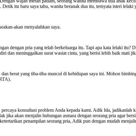
oh. Dengan wajah merah padam, seorang wanita membawa dua anak keci
etik itu baru saya tahu, wanita beranak dua itu, ternyata isteri lelaki 
 seakan-akan menyalahkan saya.
gan dengan pria yang telah berkeluarga itu. Tapi apa kata lelaki itu? 
iri dan meninggalkan surat wasiat cinta, yang berisi lebih baik mati ji
ik dan berat yang tiba-tiba muncul di kehidupan saya ini. Mohon bimb
RTA).
ercaya konsultasi problem Anda kepada kami. Adik Ida, jadikanlah kas
ak jika akan menjalin hubungan asmara dengan seorang pria agar bersi
ri ketertarikan penampilan seorang pria, Adik pun dengan mudah menjal