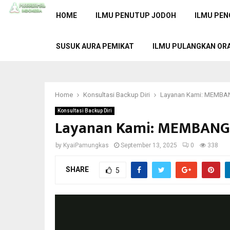
HOME
ILMU PENUTUP JODOH
ILMU PEN
SUSUK AURA PEMIKAT
ILMU PULANGKAN OR
Home
Konsultasi Backup Diri
Layanan Kami: MEMBA
Konsultasi Backup Diri
Layanan Kami: MEMBANG
by
KyaiPamungkas
September 13, 2025
0
338
SHARE
5