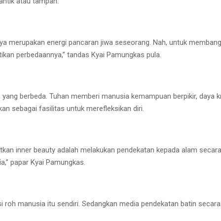
antik atau tampan.
arnya merupakan energi pancaran jiwa seseorang. Nah, untuk membangk
tikan perbedaannya,” tandas Kyai Pamungkas pula.
 yang berbeda. Tuhan memberi manusia kemampuan berpikir, daya kreat
n sebagai fasilitas untuk merefleksikan diri.
n inner beauty adalah melakukan pendekatan kepada alam secara al
a,” papar Kyai Pamungkas.
si roh manusia itu sendiri. Sedangkan media pendekatan batin secara 