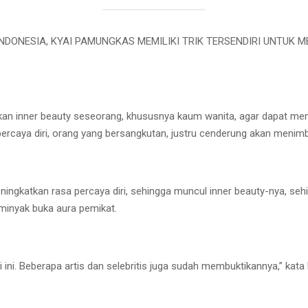
NDONESIA, KYAI PAMUNGKAS MEMILIKI TRIK TERSENDIRI UNTUK 
kan inner beauty seseorang, khususnya kaum wanita, agar dapat 
rcaya diri, orang yang bersangkutan, justru cenderung akan menimbul
gkatkan rasa percaya diri, sehingga muncul inner beauty-nya, sehin
 minyak buka aura pemikat.
i. Beberapa artis dan selebritis juga sudah membuktikannya,” kata 