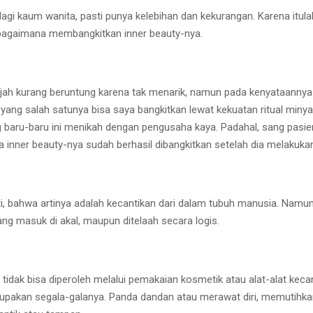
agi kaum wanita, pasti punya kelebihan dan kekurangan. Karena itula
h bagaimana membangkitkan inner beauty-nya.
jah kurang beruntung karena tak menarik, namun pada kenyataannya 
y, yang salah satunya bisa saya bangkitkan lewat kekuatan ritual miny
baru-baru ini menikah dengan pengusaha kaya. Padahal, sang pasien 
rena inner beauty-nya sudah berhasil dibangkitkan setelah dia melakuka
 bahwa artinya adalah kecantikan dari dalam tubuh manusia. Namun u
ng masuk di akal, maupun ditelaah secara logis.
tidak bisa diperoleh melalui pemakaian kosmetik atau alat-alat kecan
upakan segala-galanya. Panda dandan atau merawat diri, memutihkan