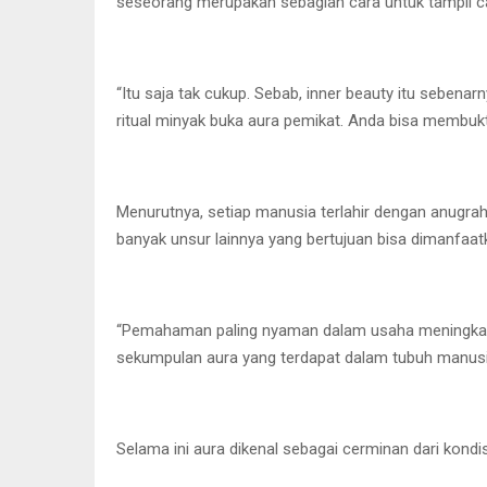
seseorang merupakan sebagian cara untuk tampil c
“Itu saja tak cukup. Sebab, inner beauty itu seben
ritual minyak buka aura pemikat. Anda bisa membuk
Menurutnya, setiap manusia terlahir dengan anugrah
banyak unsur lainnya yang bertujuan bisa dimanfaatka
“Pemahaman paling nyaman dalam usaha meningkatka
sekumpulan aura yang terdapat dalam tubuh manusi
Selama ini aura dikenal sebagai cerminan dari kondi