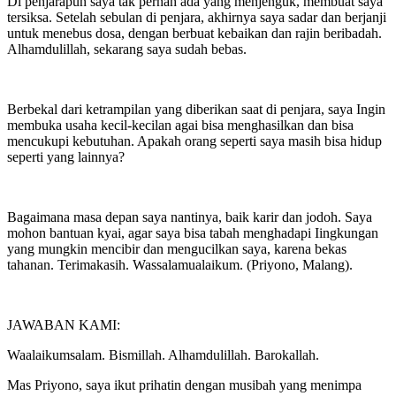
Di penjarapun saya tak pernah ada yang menjenguk, membuat saya
tersiksa. Setelah sebulan di penjara, akhirnya saya sadar dan berjanji
untuk menebus dosa, dengan berbuat kebaikan dan rajin beribadah.
Alhamdulillah, sekarang saya sudah bebas.
Berbekal dari ketrampilan yang diberikan saat di penjara, saya Ingin
membuka usaha kecil-kecilan agai bisa menghasilkan dan bisa
mencukupi kebutuhan. Apakah orang seperti saya masih bisa hidup
seperti yang lainnya?
Bagaimana masa depan saya nantinya, baik karir dan jodoh. Saya
mohon bantuan kyai, agar saya bisa tabah menghadapi Iingkungan
yang mungkin mencibir dan mengucilkan saya, karena bekas
tahanan. Terimakasih. Wassalamualaikum. (Priyono, Malang).
JAWABAN KAMI:
Waalaikumsalam. Bismillah. Alhamdulillah. Barokallah.
Mas Priyono, saya ikut prihatin dengan musibah yang menimpa