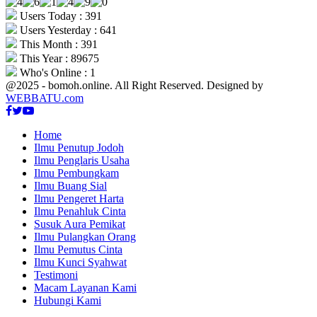
Users Today : 391
Users Yesterday : 641
This Month : 391
This Year : 89675
Who's Online : 1
@2025 - bomoh.online. All Right Reserved. Designed by
WEBBATU.com
Facebook
Twitter
Youtube
Home
Ilmu Penutup Jodoh
Ilmu Penglaris Usaha
Ilmu Pembungkam
Ilmu Buang Sial
Ilmu Pengeret Harta
Ilmu Penahluk Cinta
Susuk Aura Pemikat
Ilmu Pulangkan Orang
Ilmu Pemutus Cinta
Ilmu Kunci Syahwat
Testimoni
Macam Layanan Kami
Hubungi Kami