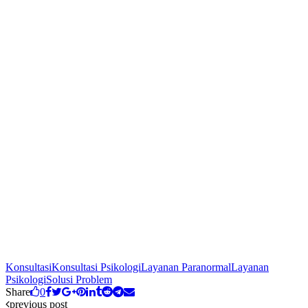
Konsultasi
Konsultasi Psikologi
Layanan Paranormal
Layanan
Psikologi
Solusi Problem
Share
0
previous post