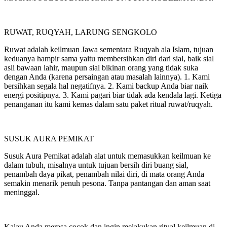
RUWAT, RUQYAH, LARUNG SENGKOLO
Ruwat adalah keilmuan Jawa sementara Ruqyah ala Islam, tujuan
keduanya hampir sama yaitu membersihkan diri dari sial, baik sial
asli bawaan lahir, maupun sial bikinan orang yang tidak suka
dengan Anda (karena persaingan atau masalah lainnya). 1. Kami
bersihkan segala hal negatifnya. 2. Kami backup Anda biar naik
energi positipnya. 3. Kami pagari biar tidak ada kendala lagi. Ketiga
penanganan itu kami kemas dalam satu paket ritual ruwat/ruqyah.
SUSUK AURA PEMIKAT
Susuk Aura Pemikat adalah alat untuk memasukkan keilmuan ke
dalam tubuh, misalnya untuk tujuan bersih diri buang sial,
penambah daya pikat, penambah nilai diri, di mata orang Anda
semakin menarik penuh pesona. Tanpa pantangan dan aman saat
meninggal.
Kalau Anda merasa cocok dan ingin melakukan ritual keilmuan di