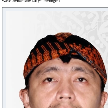
Wassalamualaikum ©️KyaiPamungkas.