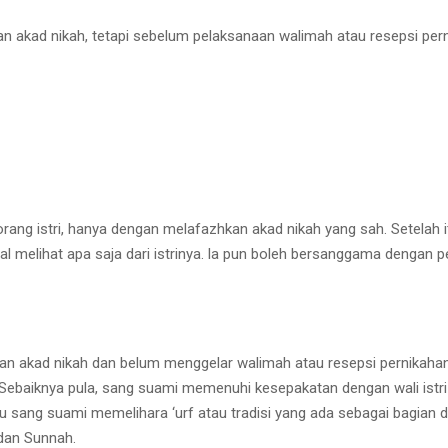
 akad nikah, tetapi sebelum pelaksanaan walimah atau resepsi perni
eorang istri, hanya dengan melafazhkan akad nikah yang sah. Setela
lal melihat apa saja dari istrinya. la pun boleh bersanggama dengan
kan akad nikah dan belum menggelar walimah atau resepsi pernikahan
 Sebaiknya pula, sang suami memenuhi kesepakatan dengan wali istri 
u sang suami memelihara ‘urf atau tradisi yang ada sebagai bagian dar
dan Sunnah.