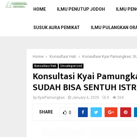
HOME
ILMU PENUTUP JODOH
ILMU PEN
SUSUK AURA PEMIKAT
ILMU PULANGKAN OR
Home
Konsultasi Hati
Konsultasi Kyai Pamungkas:
Konsultasi Hati
Uncategorized
Konsultasi Kyai Pamungk
SUDAH BISA SENTUH ISTR
by
KyaiPamungkas
January 6, 2025
0
204
SHARE
0