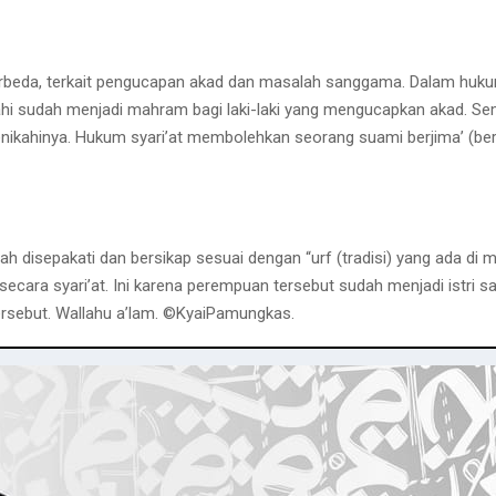
rbeda, terkait pengucapan akad dan masalah sanggama. Dalam huku
ahi sudah menjadi mahram bagi laki-laki yang mengucapkan akad. Se
nikahinya. Hukum syari’at membolehkan seorang suami berjima’ (bers
disepakati dan bersikap sesuai dengan “urf (tradisi) yang ada di m
 secara syari’at. Ini karena perempuan tersebut sudah menjadi istri 
sebut. Wallahu a’lam. ©️KyaiPamungkas.