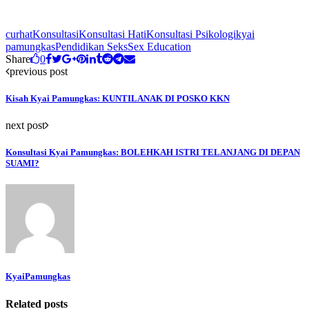
curhat
Konsultasi
Konsultasi Hati
Konsultasi Psikologi
kyai
pamungkas
Pendidikan Seks
Sex Education
Share
0
previous post
Kisah Kyai Pamungkas: KUNTILANAK DI POSKO KKN
next post
Konsultasi Kyai Pamungkas: BOLEHKAH ISTRI TELANJANG DI DEPAN
SUAMI?
KyaiPamungkas
Related posts