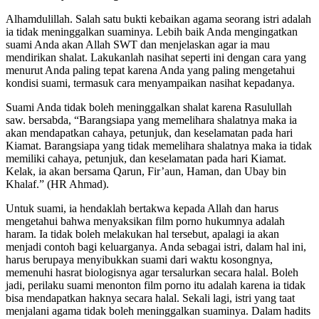
Alhamdulillah. Salah satu bukti kebaikan agama seorang istri adalah
ia tidak meninggalkan suaminya. Lebih baik Anda mengingatkan
suami Anda akan Allah SWT dan menjelaskan agar ia mau
mendirikan shalat. Lakukanlah nasihat seperti ini dengan cara yang
menurut Anda paling tepat karena Anda yang paling mengetahui
kondisi suami, termasuk cara menyampaikan nasihat kepadanya.
Suami Anda tidak boleh meninggalkan shalat karena Rasulullah
saw. bersabda, “Barangsiapa yang memelihara shalatnya maka ia
akan mendapatkan cahaya, petunjuk, dan keselamatan pada hari
Kiamat. Barangsiapa yang tidak memelihara shalatnya maka ia tidak
memiliki cahaya, petunjuk, dan keselamatan pada hari Kiamat.
Kelak, ia akan bersama Qarun, Fir’aun, Haman, dan Ubay bin
Khalaf.” (HR Ahmad).
Untuk suami, ia hendaklah bertakwa kepada Allah dan harus
mengetahui bahwa menyaksikan film porno hukumnya adalah
haram. Ia tidak boleh melakukan hal tersebut, apalagi ia akan
menjadi contoh bagi keluarganya. Anda sebagai istri, dalam hal ini,
harus berupaya menyibukkan suami dari waktu kosongnya,
memenuhi hasrat biologisnya agar tersalurkan secara halal. Boleh
jadi, perilaku suami menonton film porno itu adalah karena ia tidak
bisa mendapatkan haknya secara halal. Sekali lagi, istri yang taat
menjalani agama tidak boleh meninggalkan suaminya. Dalam hadits