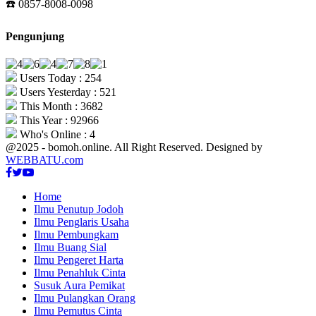
☎️ 0857-8008-0098
Pengunjung
Users Today : 254
Users Yesterday : 521
This Month : 3682
This Year : 92966
Who's Online : 4
@2025 - bomoh.online. All Right Reserved. Designed by
WEBBATU.com
Facebook
Twitter
Youtube
Home
Ilmu Penutup Jodoh
Ilmu Penglaris Usaha
Ilmu Pembungkam
Ilmu Buang Sial
Ilmu Pengeret Harta
Ilmu Penahluk Cinta
Susuk Aura Pemikat
Ilmu Pulangkan Orang
Ilmu Pemutus Cinta