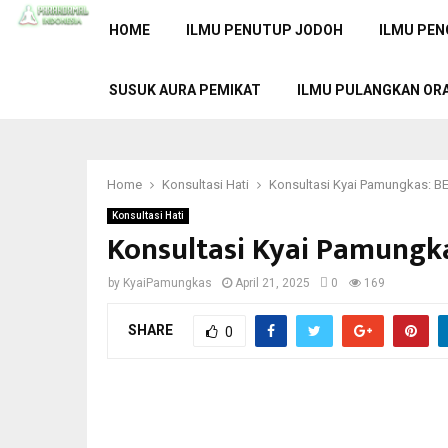
HOME
ILMU PENUTUP JODOH
ILMU PEN
SUSUK AURA PEMIKAT
ILMU PULANGKAN OR
Home
Konsultasi Hati
Konsultasi Kyai Pamungkas:
Konsultasi Hati
Konsultasi Kyai Pamung
by
KyaiPamungkas
April 21, 2025
0
169
SHARE
0