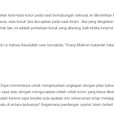
an kata-kata kotor pada saat berhubungan seksual, ini dibolehkan ba
kasar, atau buruk’ jika diucapkan pada saat ihram. Jika yang diingin
ak lain, ini adalah perkataan buruk yang dilarang, baik ketika berj
’ud r.a. bahwa Rasulullah saw. bersabda, “Orang Mukmin bukanlah tuk
. Saya memintanya untuk mengeluarkan ungkapan dengan jelas bahwa
ya atau dengan mengucapkan istilah-stilah kotor yang biasa dikat
salah karena saya berpikir pula apakah istri seharusnya tetap menja
malu di antara keduanya? Bagaimana pandangan syariat Islam terkait