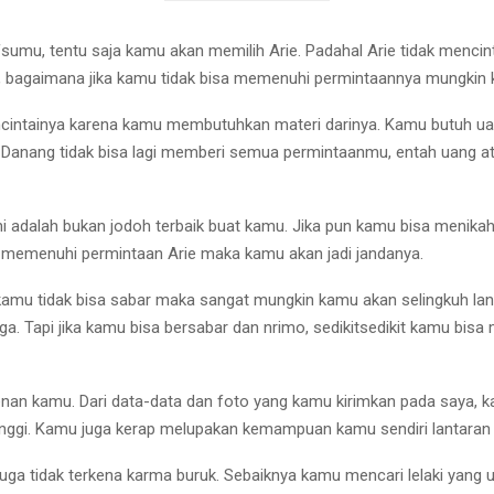
nafsumu, tentu saja kamu akan memilih Arie. Padahal Arie tidak me
mu, bagaimana jika kamu tidak bisa memenuhi permintaannya mungkin 
cintainya karena kamu membutuhkan materi darinya. Kamu butuh ua
a Danang tidak bisa lagi memberi semua permintaanmu, entah uang
ni adalah bukan jodoh terbaik buat kamu. Jika pun kamu bisa menik
agi memenuhi permintaan Arie maka kamu akan jadi jandanya.
 kamu tidak bisa sabar maka sangat mungkin kamu akan selingkuh la
. Tapi jika kamu bisa bersabar dan nrimo, sedikitsedikit kamu bis
enan kamu. Dari data-data dan foto yang kamu kirimkan pada saya, 
 tinggi. Kamu juga kerap melupakan kemampuan kamu sendiri lantaran
 juga tidak terkena karma buruk. Sebaiknya kamu mencari lelaki yang u