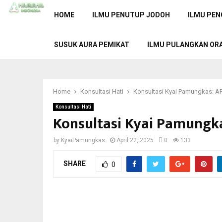
HOME
ILMU PENUTUP JODOH
ILMU PEN
SUSUK AURA PEMIKAT
ILMU PULANGKAN OR
Home
Konsultasi Hati
Konsultasi Kyai Pamungkas
Konsultasi Hati
Konsultasi Kyai Pamung
by
KyaiPamungkas
April 22, 2025
0
133
SHARE
0