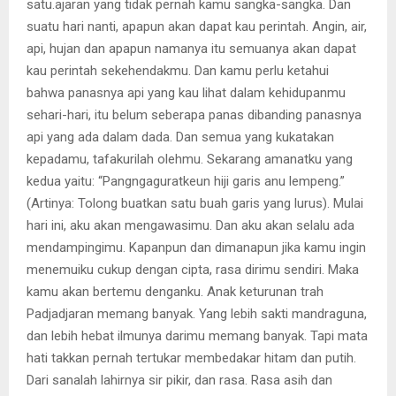
satu.ajaran yang tidak pernah kamu sangka-sangka. Dan
suatu hari nanti, apapun akan dapat kau perintah. Angin, air,
api, hujan dan apapun namanya itu semuanya akan dapat
kau perintah sekehendakmu. Dan kamu perlu ketahui
bahwa panasnya api yang kau lihat dalam kehidupanmu
sehari-hari, itu belum seberapa panas dibanding panasnya
api yang ada dalam dada. Dan semua yang kukatakan
kepadamu, tafakurilah olehmu. Sekarang amanatku yang
kedua yaitu: “Pangngaguratkeun hiji garis anu lempeng.”
(Artinya: Tolong buatkan satu buah garis yang lurus). Mulai
hari ini, aku akan mengawasimu. Dan aku akan selalu ada
mendampingimu. Kapanpun dan dimanapun jika kamu ingin
menemuiku cukup dengan cipta, rasa dirimu sendiri. Maka
kamu akan bertemu denganku. Anak keturunan trah
Padjadjaran memang banyak. Yang lebih sakti mandraguna,
dan lebih hebat ilmunya darimu memang banyak. Tapi mata
hati takkan pernah tertukar membedakar hitam dan putih.
Dari sanalah lahirnya sir pikir, dan rasa. Rasa asih dan