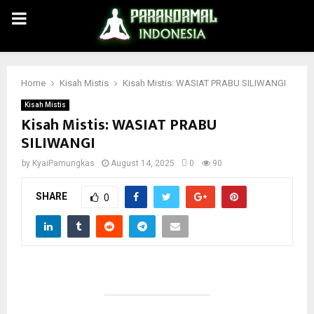
PRIMARY
MENU
Home
Kisah Mistis
Kisah Mistis: WASIAT PRABU SILIWANGI
Kisah Mistis
Kisah Mistis: WASIAT PRABU
SILIWANGI
by
KyaiPamungkas
August 14, 2025
0
90
SHARE
0