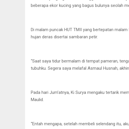
beberapa ekor kucing yang bagus bulunya seolah m
Di malam puncak HUT TMII yang bertepatan malam R
hujan deras disertai sambaran petir.
“Saat saya tidur bermalam di tempat pameran, ten
tubuhku. Segera saya melafal Asmaul Husnah, akhirn
Pada hari Jum’atnya, Ki Surya mengaku tertarik mem
Maulid.
“Entah mengapa, setelah membeli selendang itu, aku