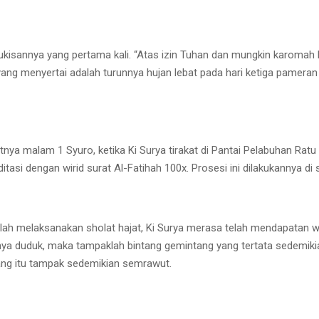
kisannya yang pertama kali. “Atas izin Tuhan dan mungkin karomah l
ng menyertai adalah turunnya hujan lebat pada hari ketiga pameran y
tnya malam 1 Syuro, ketika Ki Surya tirakat di Pantai Pelabuhan Rat
itasi dengan wirid surat Al-Fatihah 100x. Prosesi ini dilakukannya 
telah melaksanakan sholat hajat, Ki Surya merasa telah mendapatan
nya duduk, maka tampaklah bintang gemintang yang tertata sedemikian
ang itu tampak sedemikian semrawut.