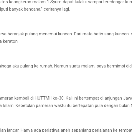
tos keangkeran malam 1 Syuro dapat kulalui sampai teredengar ku
iputi banyak bencana,” ceritanya lagi.
Surya beranjak pulang menemui kuncen. Dari mata batin sang kuncen,
a keraton.
ya hingga aku pulang ke rumah. Namun suatu malam, saya bermimpi di
pameran kembali di HUTTMII ke-30, Kali ini bertempat di anjungan Ja
 Islam. Kebetulan pameran waktu itu bertepatan pula dengan bulan M
jalan lancar. Hanya ada peristiwa aneh sepanjang perjalanan ke temp