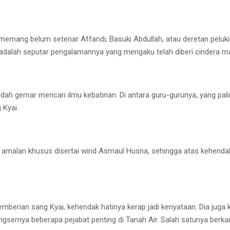
memang belum setenar Affandi, Basuki Abdullah, atau deretan peluki
dalah seputar pengalamannya yang mengaku telah diberi cindera mat
udah gemar mencari ilmu kebatinan. Di antara guru-gurunya, yang pal
 Kyai.
 amalan khusus disertai wirid Asmaul Husna, sehingga atas kehendak
berian sang Kyai, kehendak hatinya kerap jadi kenyataan. Dia juga 
ngsernya beberapa pejabat penting di Tanah Air. Salah satunya berka