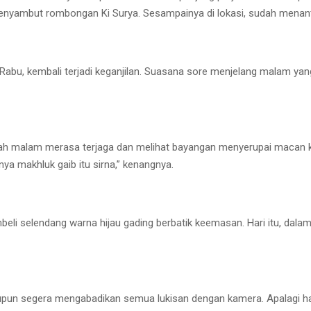
enyambut rombongan Ki Surya. Sesampainya di lokasi, sudah menanti
abu, kembali terjadi keganjilan. Suasana sore menjelang malam y
gah malam merasa terjaga dan melihat bayangan menyerupai macan 
ya makhluk gaib itu sirna,” kenangnya.
beli selendang warna hijau gading berbatik keemasan. Hari itu, dal
pun segera mengabadikan semua lukisan dengan kamera. Apalagi hari