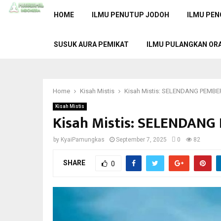
HOME
ILMU PENUTUP JODOH
ILMU PEN
SUSUK AURA PEMIKAT
ILMU PULANGKAN OR
Home
Kisah Mistis
Kisah Mistis: SELENDANG PEMBE
Kisah Mistis
Kisah Mistis: SELENDAN
by
KyaiPamungkas
September 7, 2025
0
82
SHARE
0