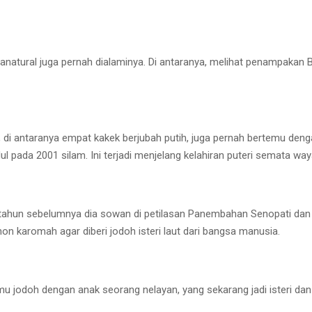
anatural juga pernah dialaminya. Di antaranya, melihat penampakan B
 di antaranya empat kakek berjubah putih, juga pernah bertemu denga
 pada 2001 silam. Ini terjadi menjelang kelahiran puteri semata waya
h tahun sebelumnya dia sowan di petilasan Panembahan Senopati dan 
hon karomah agar diberi jodoh isteri laut dari bangsa manusia.
u jodoh dengan anak seorang nelayan, yang sekarang jadi isteri dan i