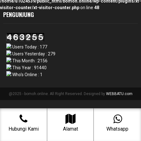
/home/u1024539/public_html/bomoh.online/wp-content/plugins/xt-
visitor-counter/xt-visitor-counter.php
on line
48
PENGUNJUNG
Users Today : 177
Users Yesterday : 279
This Month : 2156
This Year : 91440
Who's Online : 1
@2025 - bomoh.online. All Right Reserved. Designed by
WEBBATU.com
Hubungi Kami
Alamat
Whatsapp