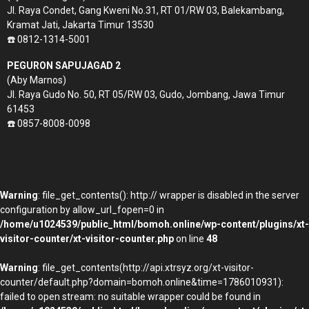
Jl. Raya Condet, Gang Kweni No.31, RT 01/RW 03, Balekambang,
Kramat Jati, Jakarta Timur 13530
☎️ 0812-1314-5001
PEGURON SAPUJAGAD 2
(Aby Marnos)
Jl. Raya Gudo No. 50, RT 05/RW 03, Gudo, Jombang, Jawa Timur
61453
☎️ 0857-8008-0098
Warning
: file_get_contents(): http:// wrapper is disabled in the server
configuration by allow_url_fopen=0 in
/home/u1024539/public_html/bomoh.online/wp-content/plugins/xt-
visitor-counter/xt-visitor-counter.php
on line
48
Warning
: file_get_contents(http://api.xtrsyz.org/xt-visitor-
counter/default.php?domain=bomoh.online&time=1786010931):
failed to open stream: no suitable wrapper could be found in