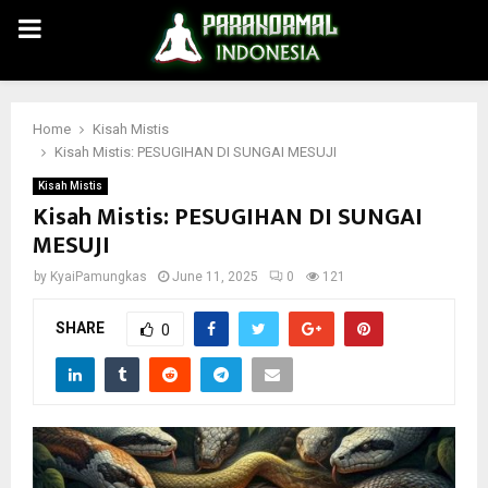
PRIMARY
MENU
Home
Kisah Mistis
Kisah Mistis: PESUGIHAN DI SUNGAI MESUJI
Kisah Mistis
Kisah Mistis: PESUGIHAN DI SUNGAI
MESUJI
by
KyaiPamungkas
June 11, 2025
0
121
SHARE
0