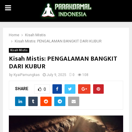
PRIMARY
MENU
Home
Kisah Mistis
Kisah Mistis: PENGALAMAN BANGKIT DARI KUBUR
Kisah Mistis
Kisah Mistis: PENGALAMAN BANGKIT
DARI KUBUR
by
KyaiPamungkas
July 9, 2025
0
108
SHARE
0