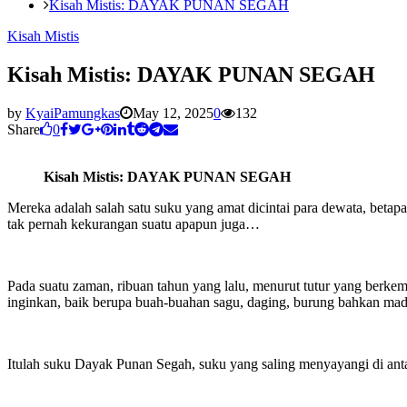
Kisah Mistis: DAYAK PUNAN SEGAH
Kisah Mistis
Kisah Mistis: DAYAK PUNAN SEGAH
by
KyaiPamungkas
May 12, 2025
0
132
Share
0
Kisah Mistis: DAYAK PUNAN SEGAH
Mereka adalah salah satu suku yang amat dicintai para dewata, beta
tak pernah kekurangan suatu apapun juga…
Pada suatu zaman, ribuan tahun yang lalu, menurut tutur yang berkem
inginkan, baik berupa buah-buahan sagu, daging, burung bahkan madu
Itulah suku Dayak Punan Segah, suku yang saling menyayangi di an