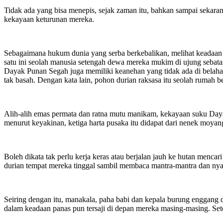
Tidak ada yang bisa menepis, sejak zaman itu, bahkan sampai sekara
kekayaan keturunan mereka.
Sebagaimana hukum dunia yang serba berkebalikan, melihat keadaan 
satu ini seolah manusia setengah dewa mereka mukim di ujung sebatan
Dayak Punan Segah juga memiliki keanehan yang tidak ada di belaha
tak basah. Dengan kata lain, pohon durian raksasa itu seolah rumah 
Alih-alih emas permata dan ratna mutu manikam, kekayaan suku Dayak
menurut keyakinan, ketiga harta pusaka itu didapat dari nenek moyan
Boleh dikata tak perlu kerja keras atau berjalan jauh ke hutan menca
durian tempat mereka tinggal sambil membaca mantra-mantra dan nyan
Seiring dengan itu, manakala, paha babi dan kepala burung enggang 
dalam keadaan panas pun tersaji di depan mereka masing-masing. Se