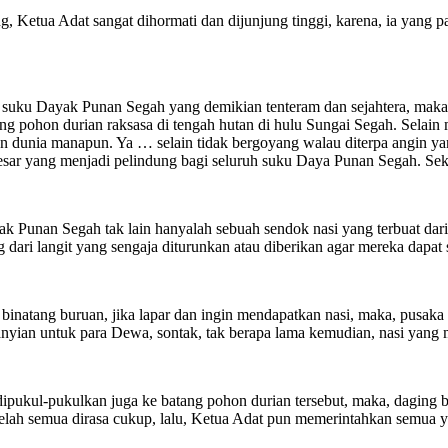
ng, Ketua Adat sangat dihormati dan dijunjung tinggi, karena, ia yang
suku Dayak Punan Segah yang demikian tenteram dan sejahtera, maka, 
g pohon durian raksasa di tengah hutan di hulu Sungai Segah. Selain m
n dunia manapun. Ya … selain tidak bergoyang walau diterpa angin ya
besar yang menjadi pelindung bagi seluruh suku Daya Punan Segah. Sek
 Punan Segah tak lain hanyalah sebuah sendok nasi yang terbuat dari 
g dari langit yang sengaja diturunkan atau diberikan agar mereka dapat
ri binatang buruan, jika lapar dan ingin mendapatkan nasi, maka, pusa
yian untuk para Dewa, sontak, tak berapa lama kemudian, nasi yang m
dipukul-pukulkan juga ke batang pohon durian tersebut, maka, daging
telah semua dirasa cukup, lalu, Ketua Adat pun memerintahkan semua 