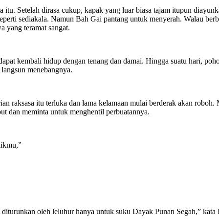
itu. Setelah dirasa cukup, kapak yang luar biasa tajam itupun diayunka
eperti sediakala. Namun Bah Gai pantang untuk menyerah. Walau berbil
 yang teramat sangat.
apat kembali hidup dengan tenang dan damai. Hingga suatu hari, pohon
an langsun menebangnya.
an raksasa itu terluka dan lama kelamaan mulai berderak akan roboh. M
but dan meminta untuk menghentil perbuatannya.
likmu,”
a diturunkan oleh leluhur hanya untuk suku Dayak Punan Segah,” kata