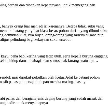
 paling berhak dan diberikan kepercayaan untuk memegang hak
banyak orang luar menjadi iri karenanya. Betapa tidak, suku yang
emiliki batang yang luar biasa besar, pohon durian yang dihuni suku
ng demikian kuat, bila hujan, orang-orang yang mukim di sana pun
aligus pelindung bagi kekayaan suku tersebut.
kayu, paha babi kering yang tetap utuh, serta kepala burung enggang
 selalu hidup damai, bahagia dan sentosa tak kurang suatu apa…
ka sendok nasi dipukul-pukulkan oleh Ketua Adat ke batang pohon
asih panas pun tersaji di depan mereka masing-masing.
 babi panas dan beragam jenis daging burung yang sudah masak dan
yang hadir untuk menyantapnya.