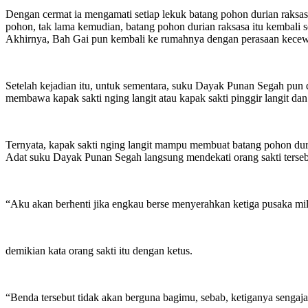
Dengan cermat ia mengamati setiap lekuk batang pohon durian raksasa 
pohon, tak lama kemudian, batang pohon durian raksasa itu kembali s
Akhirnya, Bah Gai pun kembali ke rumahnya dengan perasaan kecewa
Setelah kejadian itu, untuk sementara, suku Dayak Punan Segah pun d
membawa kapak sakti nging langit atau kapak sakti pinggir langit d
Ternyata, kapak sakti nging langit mampu membuat batang pohon duri
Adat suku Dayak Punan Segah langsung mendekati orang sakti terse
“Aku akan berhenti jika engkau berse menyerahkan ketiga pusaka mi
demikian kata orang sakti itu dengan ketus.
“Benda tersebut tidak akan berguna bagimu, sebab, ketiganya sengaj