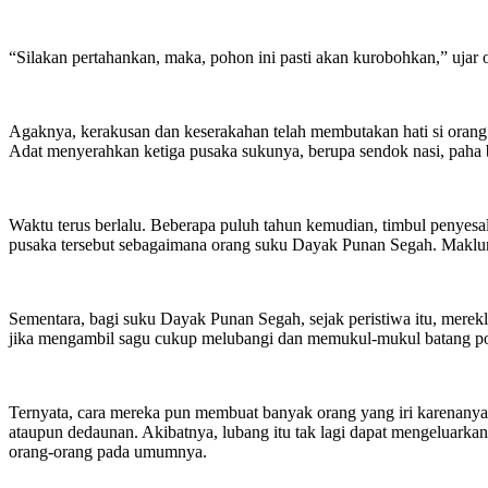
“Silakan pertahankan, maka, pohon ini pasti akan kurobohkan,” ujar o
Agaknya, kerakusan dan keserakahan telah membutakan hati si orang s
Adat menyerahkan ketiga pusaka sukunya, berupa sendok nasi, paha b
Waktu terus berlalu. Beberapa puluh tahun kemudian, timbul penyesalan
pusaka tersebut sebagaimana orang suku Dayak Punan Segah. Maklum
Sementara, bagi suku Dayak Punan Segah, sejak peristiwa itu, mere
jika mengambil sagu cukup melubangi dan memukul-mukul batang poh
Ternyata, cara mereka pun membuat banyak orang yang iri karenanya
ataupun dedaunan. Akibatnya, lubang itu tak lagi dapat mengeluarkan
orang-orang pada umumnya.