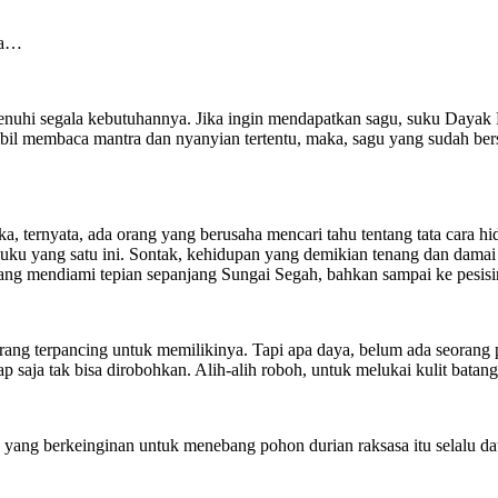
na…
enuhi segala kebutuhannya. Jika ingin mendapatkan sagu, suku Daya
bil membaca mantra dan nyanyian tertentu, maka, sagu yang sudah bers
ika, ternyata, ada orang yang berusaha mencari tahu tentang tata car
suku yang satu ini. Sontak, kehidupan yang demikian tenang dan damai p
ng mendiami tepian sepanjang Sungai Segah, bahkan sampai ke pesisir
ng terpancing untuk memilikinya. Tapi apa daya, belum ada seorang p
ap saja tak bisa dirobohkan. Alih-alih roboh, untuk melukai kulit bat
ang berkeinginan untuk menebang pohon durian raksasa itu selalu data