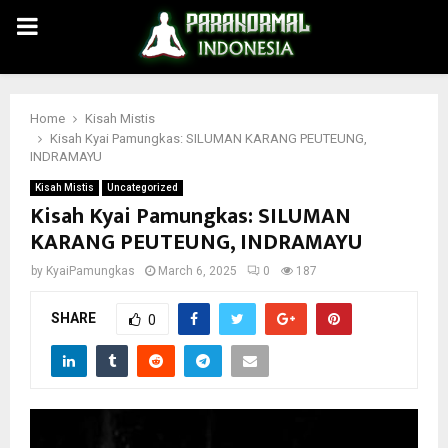
PRIMARY
MENU
Home
Kisah Mistis
Kisah Kyai Pamungkas: SILUMAN KARANG PEUTEUNG,
INDRAMAYU
Kisah Mistis
Uncategorized
Kisah Kyai Pamungkas: SILUMAN
KARANG PEUTEUNG, INDRAMAYU
by
KyaiPamungkas
March 6, 2025
0
187
SHARE
0