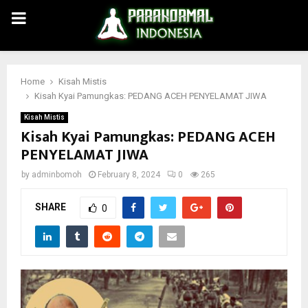
PRIMARY
MENU
Home
Kisah Mistis
Kisah Kyai Pamungkas: PEDANG ACEH PENYELAMAT JIWA
Kisah Mistis
Kisah Kyai Pamungkas: PEDANG ACEH
PENYELAMAT JIWA
by
adminbomoh
February 8, 2024
0
265
SHARE
0